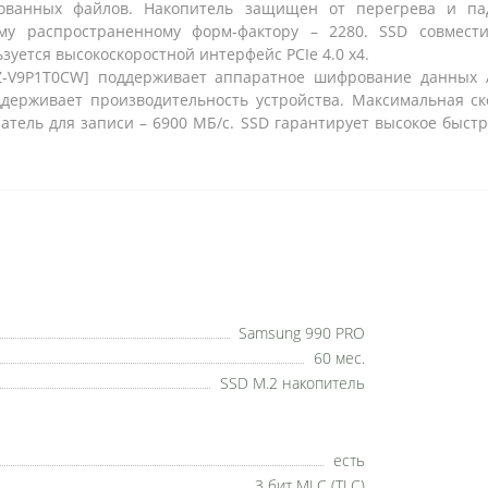
ованных файлов. Накопитель защищен от перегрева и па
мому распространенному форм-фактору – 2280. SSD совме
уется высокоскоростной интерфейс PCIe 4.0 x4.
V9P1T0CW] поддерживает аппаратное шифрование данных AE
держивает производительность устройства. Максимальная ск
затель для записи – 6900 МБ/с. SSD гарантирует высокое быст
Samsung 990 PRO
60 мес.
SSD M.2 накопитель
есть
3 бит MLC (TLC)