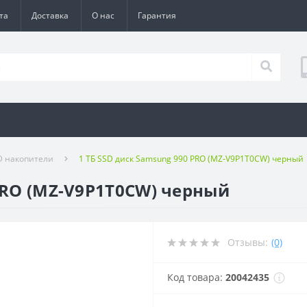
та
Доставка
О нас
Гарантия
D накопители
1 ТБ SSD диск Samsung 990 PRO (MZ-V9P1T0CW) черный
 PRO (MZ-V9P1T0CW) черный
Отзывы:
(0)
Код товара:
20042435