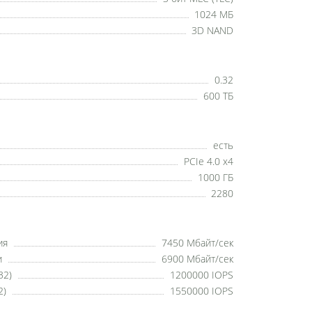
1024 МБ
3D NAND
0.32
600 ТБ
есть
PCIe 4.0 x4
1000 ГБ
2280
ия
7450 Мбайт/сек
и
6900 Мбайт/сек
32)
1200000 IOPS
2)
1550000 IOPS