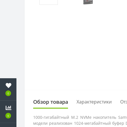
0
Обзор товара
Характеристики
От
0
1000-гигабайтный M.2 NVMe накопитель Sam
модели реализован 1024-мегабайтный буфер D