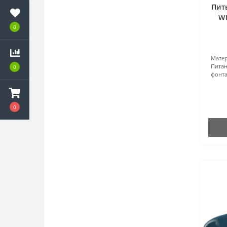
Пит
WF
0
Матер
Питан
0
фонт
0