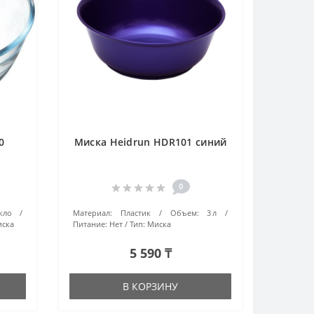
0
Миска Heidrun HDR101 синий
0
кло
Материал:
Пластик
Объем:
3 л
ска
Питание:
Нет
Тип:
Миска
5 590 ₸
В КОРЗИНУ