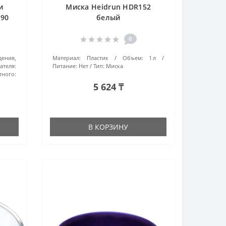
и
Миска Heidrun HDR152
890
белый
0
ения,
Материал:
Пластик
Объем:
1 л
ателя:
Питание:
Нет
Тип:
Миска
ного:
5 624 ₸
В КОРЗИНУ