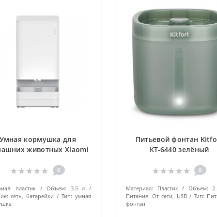
Умная кормушка для
Питьевой фонтан Kitfo
ашних животных Xiaomi
КТ-6440 зелёный
rt Pet Food Feeder белый
0
0
иал:
пластик
Объем:
3.5 л
Материал:
Пластик
Объем:
2
ие:
сеть, батарейки
Тип:
умная
Питание:
От сети, USB
Тип:
Пит
ушка
фонтан