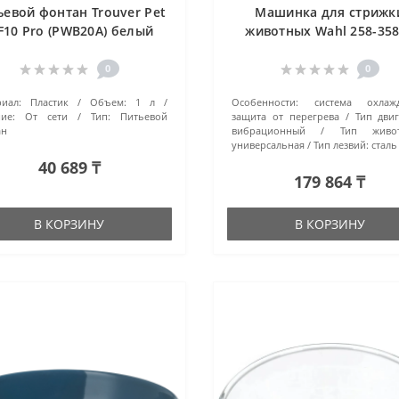
ьевой фонтан Trouver Pet
Машинка для стрижк
10 Pro (PWB20A) белый
животных Wahl 258-35
зеленый
0
0
иал:
Пластик
Объем:
1 л
Особенности:
система охлажд
ие:
От сети
Тип:
Питьевой
защита от перегрева
Тип двиг
ан
вибрационный
Тип живот
универсальная
Тип лезвий:
сталь
40 689 ₸
179 864 ₸
В КОРЗИНУ
В КОРЗИНУ