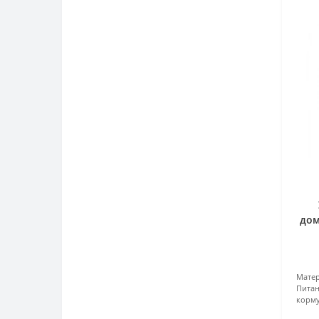
дом
Sma
Матер
Питан
корм