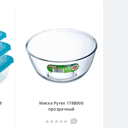
8
Миска Pyrex 178В000
прозрачный
0