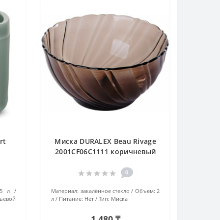
rt
Миска DURALEX Beau Rivage
2001CF06C1111 коричневый
0
.5 л
Материал:
закалённое стекло
Объем:
2
ьевой
л
Питание:
Нет
Тип:
Миска
1 480 ₸