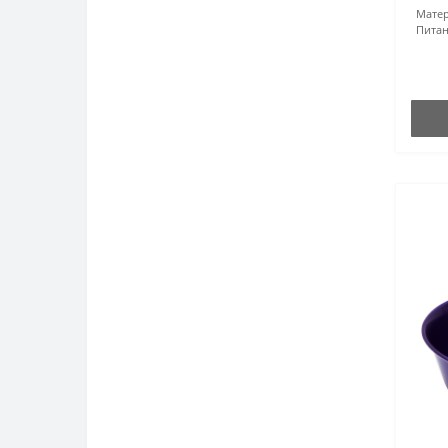
Матер
Питан