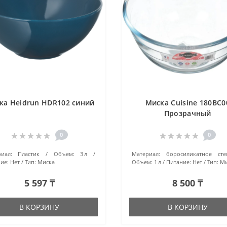
ка Heidrun HDR102 синий
Миска Cuisine 180ВС0
Прозрачный
0
0
иал:
Пластик
Объем:
3 л
Материал:
боросиликатное сте
ие:
Нет
Тип:
Миска
Объем:
1 л
Питание:
Нет
Тип:
Ми
5 597 ₸
8 500 ₸
В КОРЗИНУ
В КОРЗИНУ