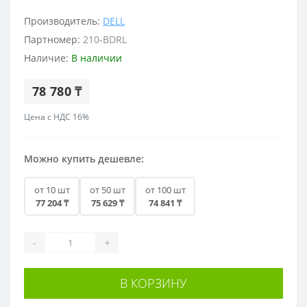
Производитель:
DELL
Партномер:
210-BDRL
Наличие:
В наличии
78 780 ₸
Цена с НДС 16%
Можно купить дешевле:
от 10 шт
от 50 шт
от 100 шт
77 204 ₸
75 629 ₸
74 841 ₸
-
+
В КОРЗИНУ