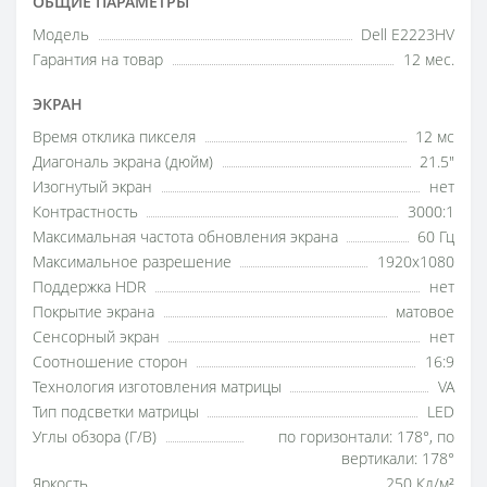
ОБЩИЕ ПАРАМЕТРЫ
Модель
Dell E2223HV
Гарантия на товар
12 мес.
ЭКРАН
Время отклика пикселя
12 мс
Диагональ экрана (дюйм)
21.5"
Изогнутый экран
нет
Контрастность
3000:1
Максимальная частота обновления экрана
60 Гц
Максимальное разрешение
1920x1080
Поддержка HDR
нет
Покрытие экрана
матовое
Сенсорный экран
нет
Соотношение сторон
16:9
Технология изготовления матрицы
VA
Тип подсветки матрицы
LED
Углы обзора (Г/В)
по горизонтали: 178°, по
вертикали: 178°
Яркость
250 Кд/м²