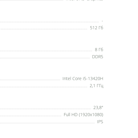
-
512 Гб
8 Гб
DDR5
Intel Core i5-13420H
2,1 ГГц
23,8"
Full HD (1920x1080)
IPS