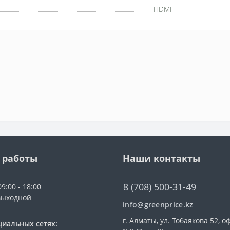
HDMI
 работы
Наши контакты
8 (708) 500-31-49
9:00 - 18:00
выходной
info@greenprice.kz
г. Алматы, ул. Тобаякова 52, о
циальных сетях: