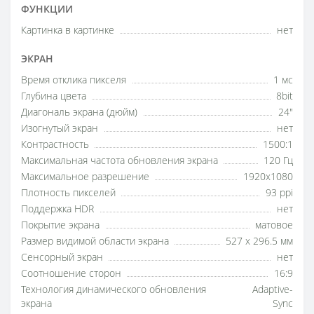
ФУНКЦИИ
Картинка в картинке
нет
ЭКРАН
Время отклика пикселя
1 мс
Глубина цвета
8bit
Диагональ экрана (дюйм)
24"
Изогнутый экран
нет
Контрастность
1500:1
Максимальная частота обновления экрана
120 Гц
Максимальное разрешение
1920x1080
Плотность пикселей
93 ppi
Поддержка HDR
нет
Покрытие экрана
матовое
Размер видимой области экрана
527 x 296.5 мм
Сенсорный экран
нет
Соотношение сторон
16:9
Технология динамического обновления
Adaptive-
экрана
Sync