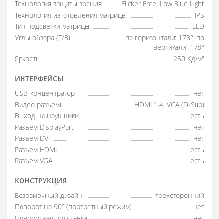
Технология защиты зрения
Flicker Free, Low Blue Light
Технология изготовления матрицы
IPS
Тип подсветки матрицы
LED
Углы обзора (Г/В)
по горизонтали: 178°, по
вертикали: 178°
Яркость
250 Кд/м²
ИНТЕРФЕЙСЫ
USB-концентратор
нет
Видео разъемы
HDMI 1.4, VGA (D-Sub)
Выход на наушники
есть
Разъем DisplayPort
нет
Разъем DVI
нет
Разъем HDMI
есть
Разъем VGA
есть
КОНСТРУКЦИЯ
Безрамочный дизайн
трехсторонний
Поворот на 90° (портретный режим)
нет
Поворотная подставка
нет