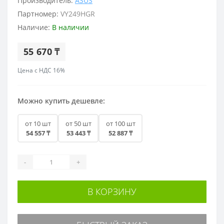
Производитель:
ASUS
Партномер:
VY249HGR
Наличие:
В наличии
55 670 ₸
Цена с НДС 16%
Можно купить дешевле:
от 10 шт
от 50 шт
от 100 шт
54 557 ₸
53 443 ₸
52 887 ₸
-
+
В КОРЗИНУ