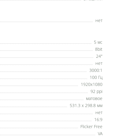
нет
5 мс
8bit
24"
нет
3000:1
100 Гц
1920x1080
92 ppi
матовое
531.3 x 298.8 мм
нет
16:9
Flicker Free
VA