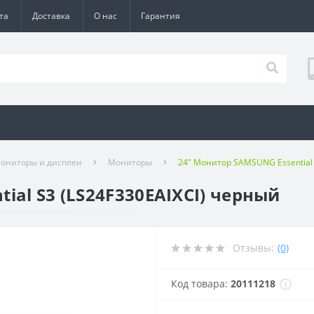
та
Доставка
О нас
Гарантия
ониторы и дисплеи
Мониторы
24" Монитор SAMSUNG Essential 
ial S3 (LS24F330EAIXCI) черный
Отзывы:
(0)
Код товара:
20111218