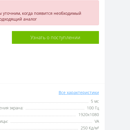
ы уточним, когда появится необходимый
подходящий аналог
Узнать о поступлении
Все характеристики
5 мс
ния экрана:
100 Гц
1920x1080
ицы:
VA
250 Кд/м²