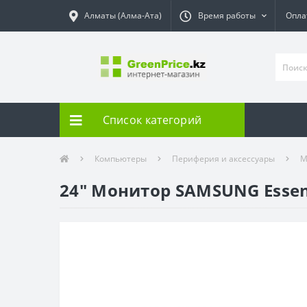
Алматы (Алма-Ата)
Время работы
Опла
Список категорий
Компьютеры
Периферия и аксессуары
М
24" Монитор SAMSUNG Essent