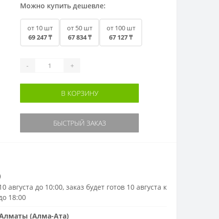
Можно купить дешевле:
от 10 шт
от 50 шт
от 100 шт
69 247 ₸
67 834 ₸
67 127 ₸
-
+
В КОРЗИНУ
БЫСТРЫЙ ЗАКАЗ
)
0 августа до 10:00, заказ будет готов 10 августа к
до 18:00
Алматы (Алма-Ата)