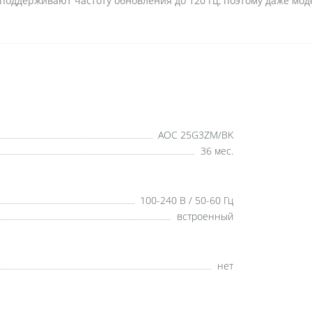
оддерживают частоту обновления до 120 Гц, поэтому даже мод
AOC 25G3ZM/BK
36 мес.
100-240 В / 50-60 Гц
встроенный
нет