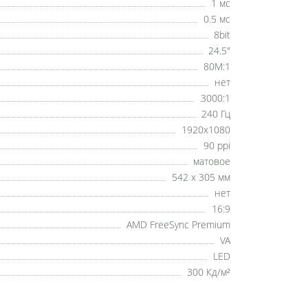
1 мс
0.5 мс
8bit
24.5"
80M:1
нет
3000:1
240 Гц
1920x1080
90 ppi
матовое
542 x 305 мм
нет
16:9
AMD FreeSync Premium
VA
LED
300 Кд/м²