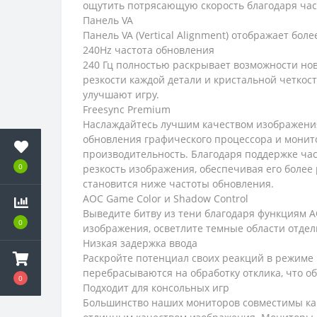
ощутить потрясающую скорость благодаря часто
Панель VA
Панель VA (Vertical Alignment) отображает бо
240Hz частота обновления
240 Гц полностью раскрывает возможности но
резкости каждой детали и кристальной четкос
улучшают игру.
Freesync Premium
Наслаждайтесь лучшим качеством изображения
обновления графического процессора и монит
производительность. Благодаря поддержке час
0
резкость изображения, обеспечивая его более 
становится ниже частоты обновления.
AOC Game Color и Shadow Control
Выведите битву из тени благодаря функциям A
0
изображения, осветлите темные области отдел
Низкая задержка ввода
Раскройте потенциал своих реакций в режиме н
перебрасываются на обработку отклика, что 
0
Подходит для консольных игр
Большинство наших мониторов совместимы как с