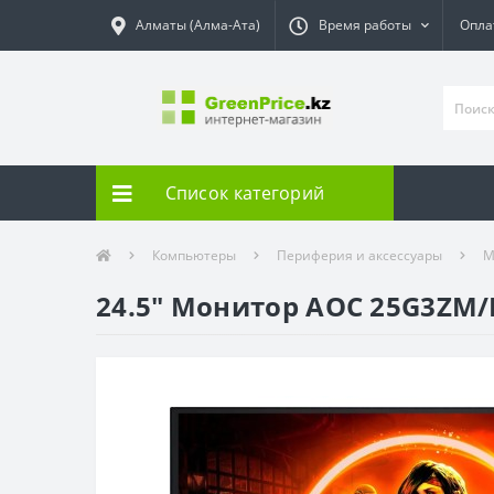
Алматы (Алма-Ата)
Время работы
Опла
Список категорий
Компьютеры
Периферия и аксессуары
М
24.5" Монитор AOC 25G3ZM