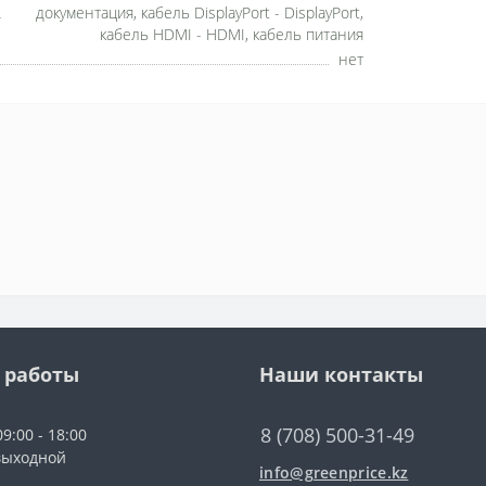
документация, кабель DisplayPort - DisplayPort,
кабель HDMI - HDMI, кабель питания
нет
 работы
Наши контакты
8 (708) 500-31-49
9:00 - 18:00
выходной
info@greenprice.kz