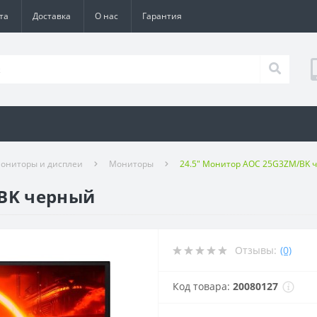
та
Доставка
О нас
Гарантия
ониторы и дисплеи
Мониторы
24.5" Монитор AOC 25G3ZM/BK 
/BK черный
Отзывы:
(0)
Код товара:
20080127