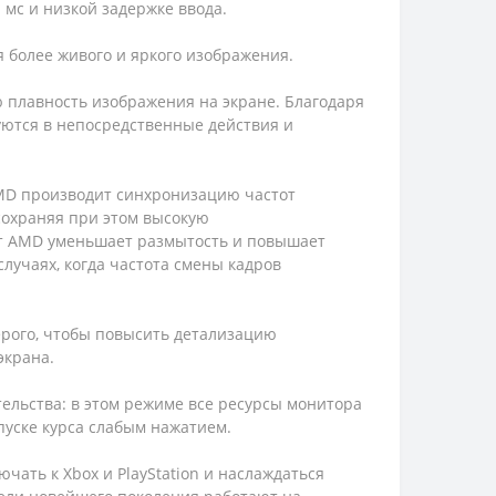
 мс и низкой задержке ввода.
я более живого и яркого изображения.
 плавность изображения на экране. Благодаря
уются в непосредственные действия и
AMD производит синхронизацию частот
сохраняя при этом высокую
 от AMD уменьшает размытость и повышает
лучаях, когда частота смены кадров
ерого, чтобы повысить детализацию
экрана.
тельства: в этом режиме все ресурсы монитора
пуске курса слабым нажатием.
чать к Xbox и PlayStation и наслаждаться