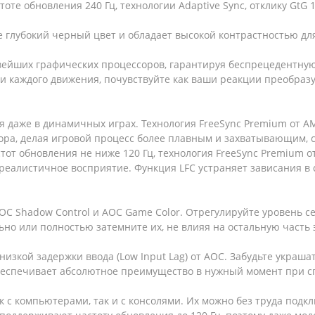
те обновления 240 Гц, технологии Adaptive Sync, отклику GtG 1
лее глубокий черный цвет и обладает высокой контрастностью дл
вейших графических процессоров, гарантируя беспрецедентную
ти каждого движения, почувствуйте как ваши реакции преобраз
 даже в динамичных играх. Технология FreeSync Premium от 
ора, делая игровой процесс более плавным и захватывающим, 
тот обновления не ниже 120 Гц, технология FreeSync Premium
реалистичное восприятие. Функция LFC устраняет зависания в с
OC Shadow Control и AOC Game Color. Отрегулируйте уровень с
ьно или полностью затемните их, не влияя на остальную часть 
изкой задержки ввода (Low Input Lag) от AOC. Забудьте украша
обеспечивает абсолютное преимущество в нужный момент при с
 компьютерами, так и с консолями. Их можно без труда подклю