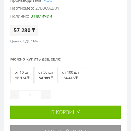
Производитель:
AOC
Партномер:
27B3QA2/01
Наличие:
В наличии
57 280 ₸
Цена с НДС 16%
Можно купить дешевле:
от 10 шт
от 50 шт
от 100 шт
56 134 ₸
54 989 ₸
54 416 ₸
-
+
В КОРЗИНУ