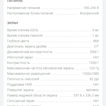
ПИТАНИЕ
Напряжение питания
100-240 В
Расположение блока питания
Внутренний
ЭКРАН
Время отклика (GtG)
4 мс
Время отклика пикселя
1 мс
Глубина цвета
8bit
Диагональ экрана (дюйм)
27"
Динамическая контрастность
20M:1
Изогнутый экран
Нет
Контрастность
1500:1
Максимальная частота обновления экрана
120 Гц
Максимальное разрешение
1920x1080
Плотность пикселей
82 ppi
Поддержка HDR
Нет
Покрытие экрана
матовое
Размер видимой области экрана
597.8 x 336.3 мм
Сенсорный экран
Нет