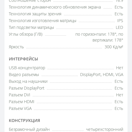
Соотношение сторон
16:9
Технология динамического обновления экрана
Есть
Технология защиты зрения
Есть
Технология изготовления матрицы
IPS
Тип подсветки матрицы
LED
Углы обзора (Г/В)
по горизонтали: 178°, по
вертикали: 178°
Яркость
300 Кд/м²
ИНТЕРФЕЙСЫ
USB-концентратор
Нет
Видео разъемы
DisplayPort, HDMI, VGA
Выход на наушники
Есть
Разъем DisplayPort
Есть
Разъем DVI
Нет
Разъем HDMI
Есть
Разъем VGA
Есть
КОНСТРУКЦИЯ
Безрамочный дизайн
четырехсторонний