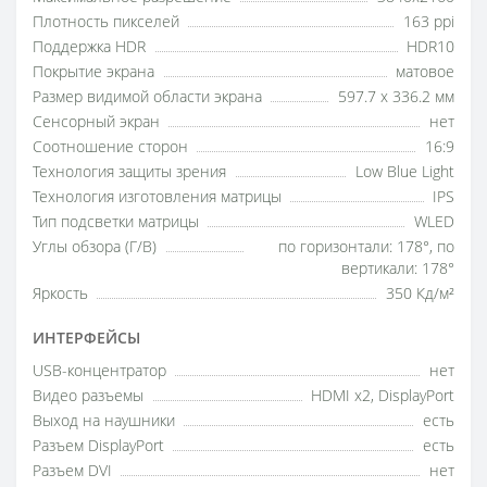
Плотность пикселей
163 ppi
Поддержка HDR
HDR10
Покрытие экрана
матовое
Размер видимой области экрана
597.7 x 336.2 мм
Сенсорный экран
нет
Соотношение сторон
16:9
Технология защиты зрения
Low Blue Light
Технология изготовления матрицы
IPS
Тип подсветки матрицы
WLED
Углы обзора (Г/В)
по горизонтали: 178°, по
вертикали: 178°
Яркость
350 Кд/м²
ИНТЕРФЕЙСЫ
USB-концентратор
нет
Видео разъемы
HDMI x2, DisplayPort
Выход на наушники
есть
Разъем DisplayPort
есть
Разъем DVI
нет