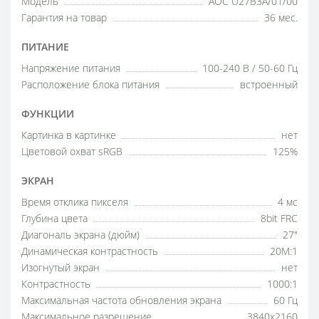
Модель
AOC U27B3A/01/00
Гарантия на товар
36 мес.
ПИТАНИЕ
Напряжение питания
100-240 В / 50-60 Гц
Расположение блока питания
встроенный
ФУНКЦИИ
Картинка в картинке
нет
Цветовой охват sRGB
125%
ЭКРАН
Время отклика пикселя
4 мс
Глубина цвета
8bit FRC
Диагональ экрана (дюйм)
27"
Динамическая контрастность
20M:1
Изогнутый экран
нет
Контрастность
1000:1
Максимальная частота обновления экрана
60 Гц
Максимальное разрешение
3840x2160