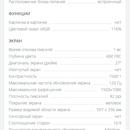
Расположение блока питания
встроенный
ФУНКЦИИ
Картинка в картинке
нет
Цветовой охват sRGB
116%
ЭКРАН
Время отклика пикселя
1 мс
Глубина цвета
6bit FRC
Диагональ экрана (дюйм)
27"
Изогнутый экран
нет
Контрастность
1500:1
Максимальная частота обновления экрана
120 Гц
Максимальное разрешение
1920x1080
Плотность пикселей
82 ppi
Покрытие экрана
матовое
Размер видимой области экрана
597 x 336 мм
Сенсорный экран
нет
Соотношение сторон
16:9
Технология динамического обновления
Adaptive-