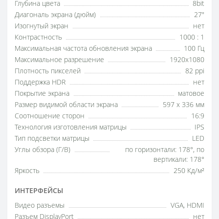
Глубина цвета
8bit
Диагональ экрана (дюйм)
27"
Изогнутый экран
нет
Контрастность
1000 : 1
Максимальная частота обновления экрана
100 Гц
Максимальное разрешение
1920x1080
Плотность пикселей
82 ppi
Поддержка HDR
нет
Покрытие экрана
матовое
Размер видимой области экрана
597 x 336 мм
Соотношение сторон
16:9
Технология изготовления матрицы
IPS
Тип подсветки матрицы
LED
Углы обзора (Г/В)
по горизонтали: 178°, по
вертикали: 178°
Яркость
250 Кд/м²
ИНТЕРФЕЙСЫ
Видео разъемы
VGA, HDMI
Разъем DisplayPort
нет