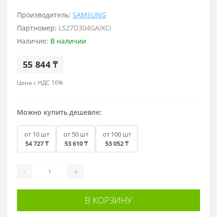
Производитель:
SAMSUNG
Партномер:
LS27D304GAIXCI
Наличие:
В наличии
55 844 ₸
Цена с НДС 16%
Можно купить дешевле:
от 10 шт
от 50 шт
от 100 шт
54 727 ₸
53 610 ₸
53 052 ₸
-
+
В КОРЗИНУ