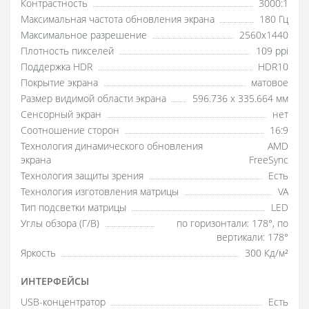
Контрастность
3000:1
Максимальная частота обновления экрана
180 Гц
Максимальное разрешение
2560x1440
Плотность пикселей
109 ppi
Поддержка HDR
HDR10
Покрытие экрана
матовое
Размер видимой области экрана
596.736 x 335.664 мм
Сенсорный экран
нет
Соотношение сторон
16:9
Технология динамического обновления
AMD
экрана
FreeSync
Технология защиты зрения
Есть
Технология изготовления матрицы
VA
Тип подсветки матрицы
LED
Углы обзора (Г/В)
по горизонтали: 178°, по
вертикали: 178°
Яркость
300 Кд/м²
ИНТЕРФЕЙСЫ
USB-концентратор
Есть