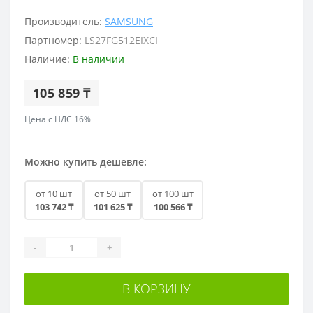
Производитель:
SAMSUNG
Партномер:
LS27FG512EIXCI
Наличие:
В наличии
105 859 ₸
Цена с НДС 16%
Можно купить дешевле:
от 10 шт
от 50 шт
от 100 шт
103 742 ₸
101 625 ₸
100 566 ₸
-
+
В КОРЗИНУ