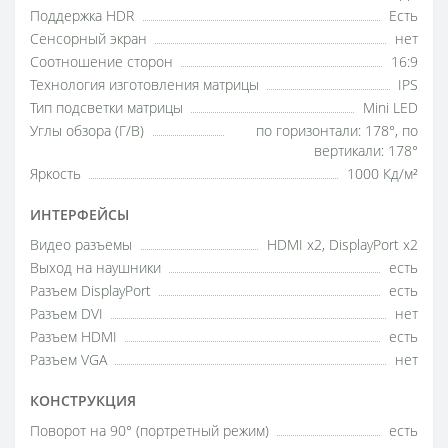
Поддержка HDR
Есть
Сенсорный экран
нет
Соотношение сторон
16:9
Технология изготовления матрицы
IPS
Тип подсветки матрицы
Mini LED
Углы обзора (Г/В)
по горизонтали: 178°, по
вертикали: 178°
Яркость
1000 Кд/м²
ИНТЕРФЕЙСЫ
Видео разъемы
HDMI x2, DisplayPort x2
Выход на наушники
есть
Разъем DisplayPort
есть
Разъем DVI
нет
Разъем HDMI
есть
Разъем VGA
нет
КОНСТРУКЦИЯ
Поворот на 90° (портретный режим)
есть