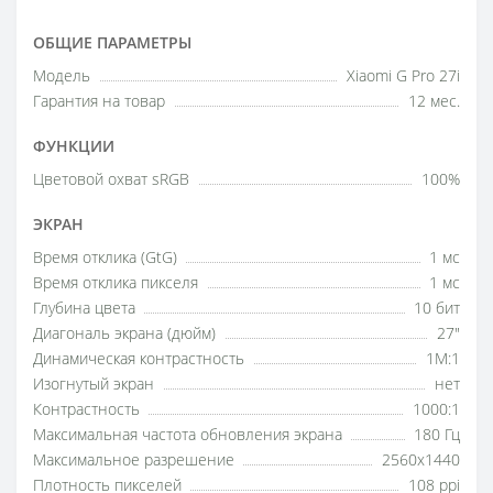
ОБЩИЕ ПАРАМЕТРЫ
Модель
Xiaomi G Pro 27i
Гарантия на товар
12 мес.
ФУНКЦИИ
Цветовой охват sRGB
100%
ЭКРАН
Время отклика (GtG)
1 мс
Время отклика пикселя
1 мс
Глубина цвета
10 бит
Диагональ экрана (дюйм)
27"
Динамическая контрастность
1М:1
Изогнутый экран
нет
Контрастность
1000:1
Максимальная частота обновления экрана
180 Гц
Максимальное разрешение
2560x1440
Плотность пикселей
108 ppi