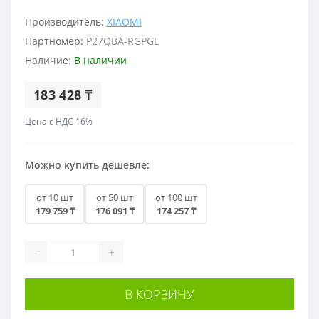
Производитель:
XIAOMI
Партномер:
P27QBA-RGPGL
Наличие:
В наличии
183 428 ₸
Цена с НДС 16%
Можно купить дешевле:
от 10 шт
от 50 шт
от 100 шт
179 759 ₸
176 091 ₸
174 257 ₸
-
+
В КОРЗИНУ