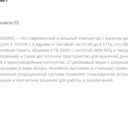
зывов (0)
Q002HRK) — это современный и мощный компьютер с экраном д
zen 5 7535HS с 6 ядрами и тактовой частотой до 4.5 ГГц, что 
тивная память объемом 8 ГБ DDR5 с частотой 4800 МГц и твер
иложений, а также достаточное пространство для хранения да
й и мультимедийным контентом. 27-дюймовый экран с разрешен
ирокими углами обзора. Моноблок выполнен в стильном сером 
вленной операционной системы позволяет пользователю устан
ощное и элегантное решение для работы и развлечений.​