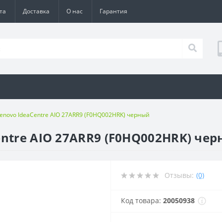
та
Доставка
О нас
Гарантия
enovo IdeaCentre AIO 27ARR9 (F0HQ002HRK) черный
entre AIO 27ARR9 (F0HQ002HRK) че
Отзывы:
(0)
Код товара:
20050938