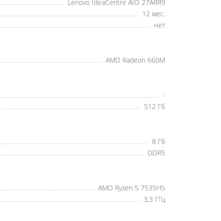
Lenovo IdeaCentre AIO 27ARR9
12 мес.
нет
AMD Radeon 660M
-
512 Гб
8 Гб
DDR5
AMD Ryzen 5 7535HS
3,3 ГГц