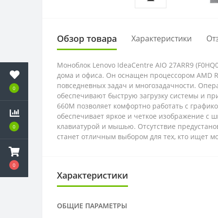
Обзор товара
Характеристики
От
Моноблок Lenovo IdeaCentre AIO 27ARR9 (F0H
дома и офиса. Он оснащен процессором AMD Ry
повседневных задач и многозадачности. Опера
0
обеспечивают быструю загрузку системы и пр
660M позволяет комфортно работать с графико
обеспечивает яркое и четкое изображение с ш
клавиатурой и мышью. Отсутствие предустано
0
станет отличным выбором для тех, кто ищет м
0
Характеристики
ОБЩИЕ ПАРАМЕТРЫ