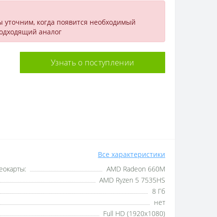
ы уточним, когда появится необходимый
подходящий аналог
Узнать о поступлении
Все характеристики
еокарты:
AMD Radeon 660M
AMD Ryzen 5 7535HS
8 Гб
нет
Full HD (1920x1080)