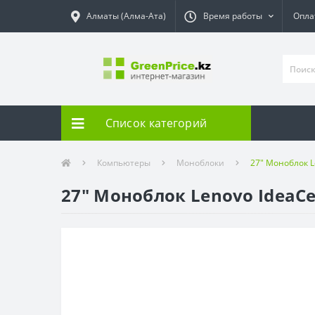
Алматы (Алма-Ата)
Время работы
Опла
Список категорий
Компьютеры
Моноблоки
27" Моноблок L
27" Моноблок Lenovo IdeaC