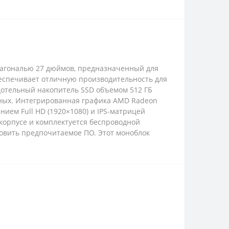
иагональю 27 дюймов, предназначенный для
обеспечивает отличную производительность для
дотельный накопитель SSD объемом 512 ГБ
нных. Интегрированная графика AMD Radeon
ием Full HD (1920×1080) и IPS-матрицей
корпусе и комплектуется беспроводной
овить предпочитаемое ПО. Этот моноблок