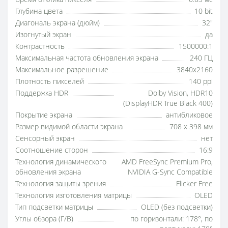
Глубина цвета
10 bit
Диагональ экрана (дюйм)
32"
Изогнутый экран
да
Контрастность
1500000:1
Максимальная частота обновления экрана
240 ГЦ
Максимальное разрешение
3840x2160
Плотность пикселей
140 ppi
Поддержка HDR
Dolby Vision, HDR10
(DisplayHDR True Black 400)
Покрытие экрана
антибликовое
Размер видимой области экрана
708 x 398 мм
Сенсорный экран
нет
Соотношение сторон
16:9
Технология динамического
AMD FreeSync Premium Pro,
обновления экрана
NVIDIA G-Sync Compatible
Технология защиты зрения
Flicker Free
Технология изготовления матрицы
OLED
Тип подсветки матрицы
OLED (без подсветки)
Углы обзора (Г/В)
по горизонтали: 178°, по