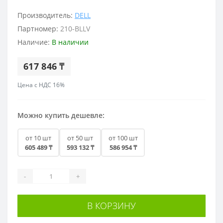
Производитель:
DELL
Партномер:
210-BLLV
Наличие:
В наличии
617 846 ₸
Цена с НДС 16%
Можно купить дешевле:
от 10 шт
от 50 шт
от 100 шт
605 489 ₸
593 132 ₸
586 954 ₸
-
+
В КОРЗИНУ