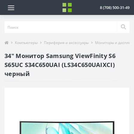
8 (708) 500-31-49
Компьютеры
Периферия и аксессуары
Мониторы и дисплеи
34" Монитор Samsung ViewFinity S6
S65UC S34C650UAI (LS34C650UAIXCI)
черный