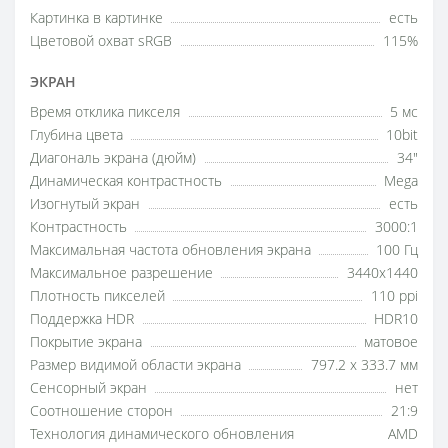
Картинка в картинке
есть
Цветовой охват sRGB
115%
ЭКРАН
Время отклика пикселя
5 мс
Глубина цвета
10bit
Диагональ экрана (дюйм)
34"
Динамическая контрастность
Mega
Изогнутый экран
есть
Контрастность
3000:1
Максимальная частота обновления экрана
100 Гц
Максимальное разрешение
3440x1440
Плотность пикселей
110 ppi
Поддержка HDR
HDR10
Покрытие экрана
матовое
Размер видимой области экрана
797.2 x 333.7 мм
Сенсорный экран
нет
Соотношение сторон
21:9
Технология динамического обновления
AMD