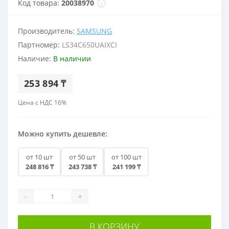
Код товара:
20038970
Производитель:
SAMSUNG
Партномер:
LS34C650UAIXCI
Наличие:
В наличии
253 894 ₸
Цена с НДС 16%
Можно купить дешевле:
от 10 шт
от 50 шт
от 100 шт
248 816 ₸
243 738 ₸
241 199 ₸
-
+
В КОРЗИНУ