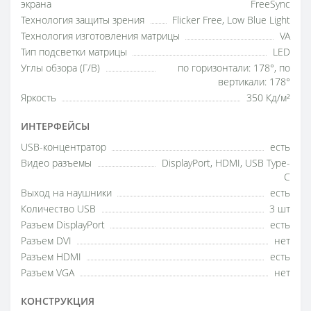
экрана
FreeSync
Технология защиты зрения
Flicker Free, Low Blue Light
Технология изготовления матрицы
VA
Тип подсветки матрицы
LED
Углы обзора (Г/В)
по горизонтали: 178°, по
вертикали: 178°
Яркость
350 Кд/м²
ИНТЕРФЕЙСЫ
USB-концентратор
есть
Видео разъемы
DisplayPort, HDMI, USB Type-
C
Выход на наушники
есть
Количество USB
3 шт
Разъем DisplayPort
есть
Разъем DVI
нет
Разъем HDMI
есть
Разъем VGA
нет
КОНСТРУКЦИЯ