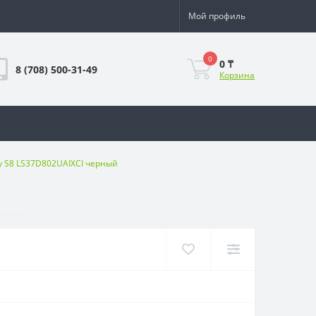
Мой профиль
0
0 ₸
8 (708) 500-31-49
Корзина
y S8 LS37D802UAIXCI черный