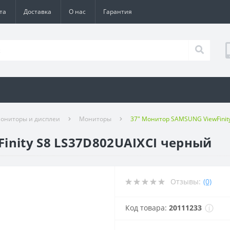
та
Доставка
О нас
Гарантия
ониторы и дисплеи
Мониторы
37" Монитор SAMSUNG ViewFinit
inity S8 LS37D802UAIXCI черный
Отзывы:
(0)
Код товара:
20111233