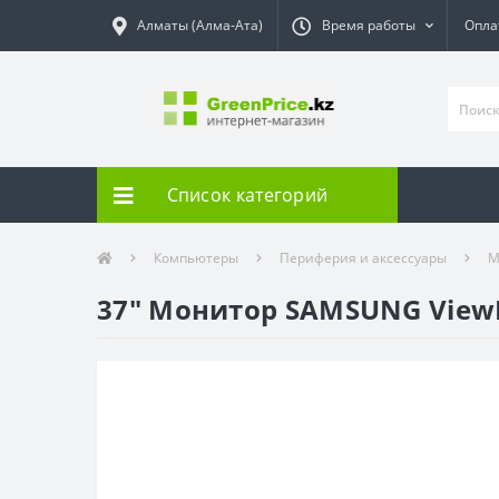
Алматы (Алма-Ата)
Время работы
Опла
Список категорий
Компьютеры
Периферия и аксессуары
М
37" Монитор SAMSUNG ViewF