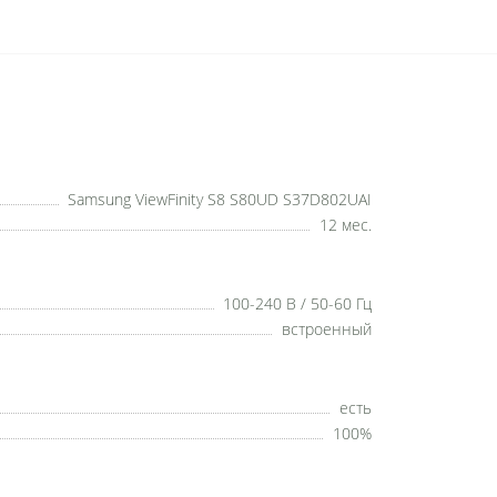
Samsung ViewFinity S8 S80UD S37D802UAI
12 мес.
100-240 В / 50-60 Гц
встроенный
есть
100%