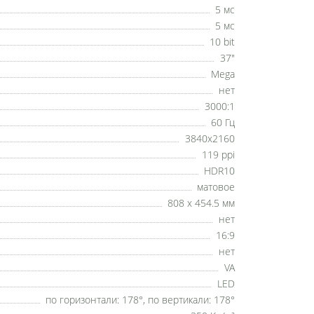
5 мс
5 мс
10 bit
37"
Mega
нет
3000:1
60 Гц
3840x2160
119 ppi
HDR10
матовое
808 x 454.5 мм
нет
16:9
нет
VA
LED
по горизонтали: 178°, по вертикали: 178°