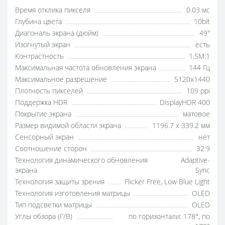
Время отклика пикселя
0.03 мс
Глубина цвета
10bit
Диагональ экрана (дюйм)
49"
Изогнутый экран
есть
Контрастность
1.5M:1
Максимальная частота обновления экрана
144 Гц
Максимальное разрешение
5120x1440
Плотность пикселей
109 ppi
Поддержка HDR
DisplayHDR 400
Покрытие экрана
матовое
Размер видимой области экрана
1196.7 x 339.2 мм
Сенсорный экран
нет
Соотношение сторон
32:9
Технология динамического обновления
Adaptive-
экрана
Sync
Технология защиты зрения
Flicker Free, Low Blue Light
Технология изготовления матрицы
OLED
Тип подсветки матрицы
OLED
Углы обзора (Г/В)
по горизонтали: 178°, по