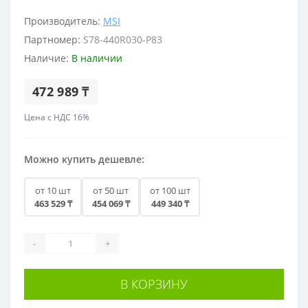
Производитель:
MSI
Партномер:
S78-440R030-P83
Наличие:
В наличии
472 989 ₸
Цена с НДС 16%
Можно купить дешевле:
от 10 шт
от 50 шт
от 100 шт
463 529 ₸
454 069 ₸
449 340 ₸
-
+
В КОРЗИНУ