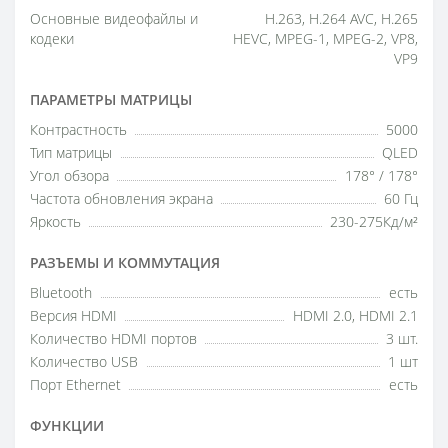
Основные видеофайлы и
H.263, H.264 AVC, H.265
кодеки
HEVC, MPEG-1, MPEG-2, VP8,
VP9
ПАРАМЕТРЫ МАТРИЦЫ
Контрастность
5000
Тип матрицы
QLED
Угол обзора
178° / 178°
Частота обновления экрана
60 Гц
Яркость
230-275Кд/м²
РАЗЪЕМЫ И КОММУТАЦИЯ
Bluetooth
есть
Версия HDMI
HDMI 2.0, HDMI 2.1
Количество HDMI портов
3 шт.
Количество USB
1 шт
Порт Ethernet
есть
ФУНКЦИИ