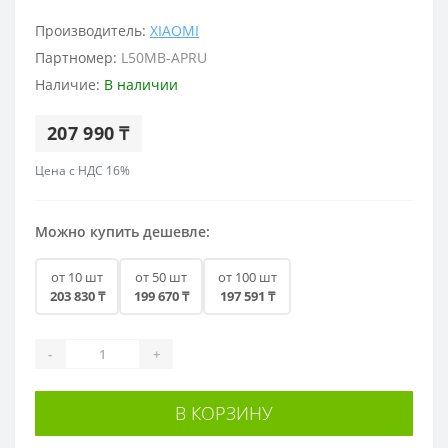
Производитель:
XIAOMI
Партномер:
L50MB-APRU
Наличие:
В наличии
207 990 ₸
Цена с НДС 16%
Можно купить дешевле:
от 10 шт
от 50 шт
от 100 шт
203 830 ₸
199 670 ₸
197 591 ₸
-
+
В КОРЗИНУ