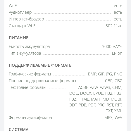
Wi-Fi
есть
Аудиоплеер
есть
Интернет-браузер
есть
Стандарт Wi-Fi
802.11ac
ПИТАНИЕ
Емкость аккумулятора
3000 мА*ч
Тип аккумулятора
Li-Ion
ПОДДЕРЖИВАЕМЫЕ ФОРМАТЫ
Графические форматы
BMP, GIF, JPG, PNG
Прочие поддерживаемые форматы
CBR, CBZ
Текстовые форматы
ACBF, AZW, AZW3, CHM,
DOC, DOCX, EPUB, FB2, FB3,
FBZ, HTML, MAFF, MD, MOBI,
ODT, PDB, PDF, PRC, RST, RTF,
TXT, XML
Форматы аудиофайлов
MP3, WAV
СИСТЕМА