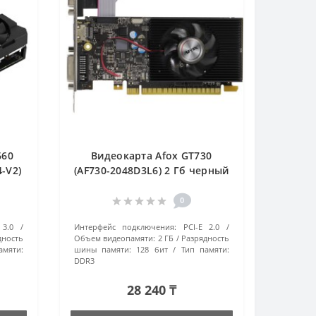
660
Видеокарта Afox GT730
-V2)
(AF730-2048D3L6) 2 Гб черный
0
 3.0
Интерфейс подключения:
PCI-E 2.0
дность
Объем видеопамяти:
2 ГБ
Разрядность
амяти:
шины памяти:
128 бит
Тип памяти:
DDR3
28 240 ₸