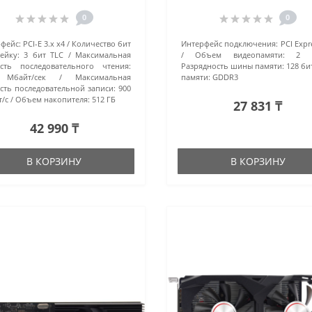
0
0
фейс:
PCI-E 3.x x4
Количество бит
Интерфейс подключения:
PCI Expr
ейку:
3 бит TLC
Максимальная
Объем видеопамяти:
2 
сть последовательного чтения:
Разрядность шины памяти:
128 би
 Мбайт/сек
Максимальная
памяти:
GDDR3
сть последовательной записи:
900
/с
Объем накопителя:
512 ГБ
27 831 ₸
42 990 ₸
В КОРЗИНУ
В КОРЗИНУ