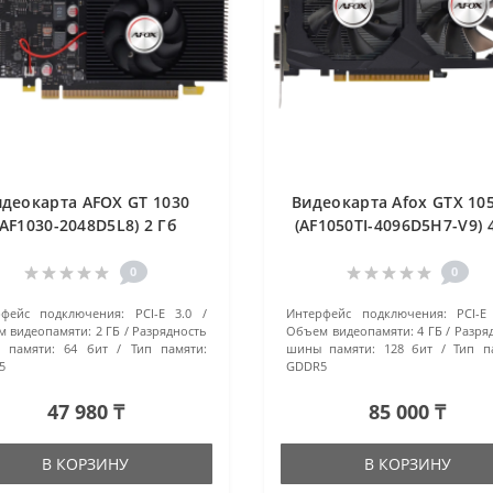
деокарта AFOX GT 1030
Видеокарта Afox GTX 105
(AF1030-2048D5L8) 2 Гб
(AF1050TI-4096D5H7-V9) 
черный
черный
0
0
рфейс подключения:
PCI-E 3.0
Интерфейс подключения:
PCI-E
 видеопамяти:
2 ГБ
Разрядность
Объем видеопамяти:
4 ГБ
Разря
 памяти:
64 бит
Тип памяти:
шины памяти:
128 бит
Тип п
5
GDDR5
47 980 ₸
85 000 ₸
В КОРЗИНУ
В КОРЗИНУ