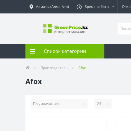
Алматы (Алма-Ата)
Время работы
Опла
Список категорий
Производитель
Afox
Afox