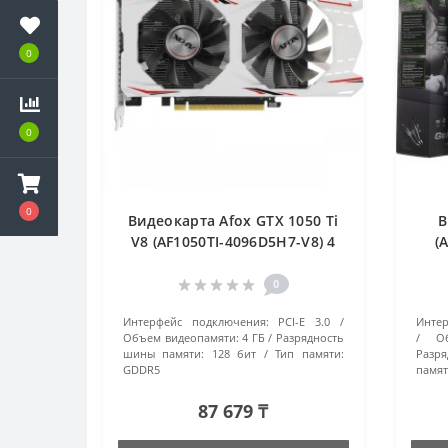
0
0
0
Видеокарта Afox GTX 1050 Ti
В
V8 (AF1050TI-4096D5H7-V8) 4
(
Гб белый
0
Интерфейс подключения:
PCI-E 3.0
Интер
Объем видеопамяти:
4 ГБ
Разрядность
О
шины памяти:
128 бит
Тип памяти:
Разря
GDDR5
памят
87 679 ₸