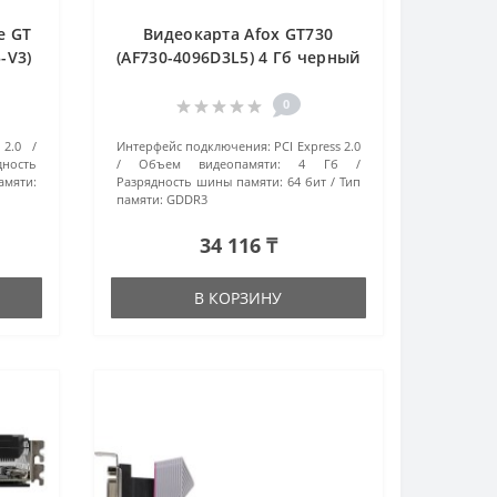
e GT
Видеокарта Afox GT730
-V3)
(AF730-4096D3L5) 4 Гб черный
0
 2.0
Интерфейс подключения:
PCI Express 2.0
дность
Объем видеопамяти:
4 Гб
амяти:
Разрядность шины памяти:
64 бит
Тип
памяти:
GDDR3
34 116 ₸
В КОРЗИНУ