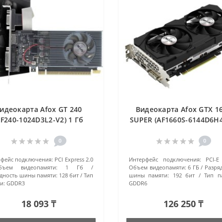
идеокарта Afox GT 240
Видеокарта Afox GTX 1
AF240-1024D3L2-V2) 1 Гб
SUPER (AF1660S-6144D6H4
серый
6 Гб черный
0
0
фейс подключения:
PCI Express 2.0
Интерфейс подключения:
PCI-E
бъем видеопамяти:
1 Гб
Объем видеопамяти:
6 ГБ
Разря
дность шины памяти:
128 бит
Тип
шины памяти:
192 бит
Тип п
и:
GDDR3
GDDR6
18 093 ₸
126 250 ₸