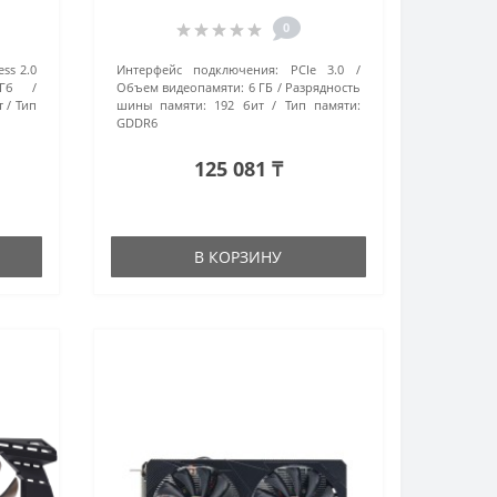
(AF1660S-6144D6H7-V2) 6 Гб
черный
0
ess 2.0
Интерфейс подключения:
PCIe 3.0
Гб
Объем видеопамяти:
6 ГБ
Разрядность
т
Тип
шины памяти:
192 бит
Тип памяти:
GDDR6
125 081 ₸
В КОРЗИНУ