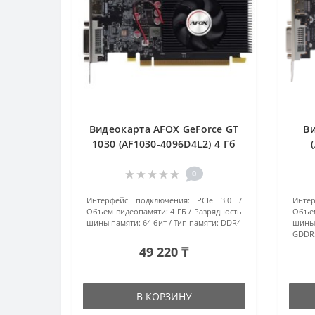
Видеокарта AFOX GeForce GT
Ви
1030 (AF1030-4096D4L2) 4 Гб
черный
0
Интерфейс подключения:
PCIe 3.0
Инте
Объем видеопамяти:
4 ГБ
Разрядность
Объем
шины памяти:
64 бит
Тип памяти:
DDR4
шины
GDDR
49 220 ₸
В КОРЗИНУ