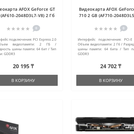
еокарта AFOX GeForce GT
Видеокарта AFOX GeForc
 (AF610-2048D3L7-V8) 2 Гб
710 2 GB (AF710-2048D3L5
черный
2 Гб черный
0
0
фейс подключения:
PCI Express 2.0
Интерфейс подключения:
PCI-E
бъем видеопамяти:
2 ГБ
Объем видеопамяти:
2 Гб
Разря
дность шины памяти:
64 бит
Тип
шины памяти:
64 бита
Тип п
и:
GDDR3
GDDR3
20 195 ₸
24 702 ₸
В КОРЗИНУ
В КОРЗИНУ