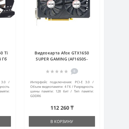
0 Ti
Видеокарта Afox GTX1650
4 Гб
SUPER GAMING (AF1650S-
4096D6H3-V2) 4 Гб черный
0
 3.0
Интерфейс подключения:
PCI-E 3.0
дность
Объем видеопамяти:
4 Гб
Разрядность
амяти:
шины памяти:
128 бит
Тип памяти:
GDDR6
112 260 ₸
В КОРЗИНУ