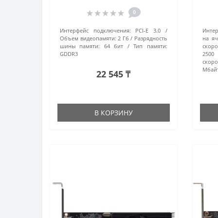
черный
0
Интерфейс подключения:
PCI-E 3.0
Интер
Объем видеопамяти:
2 Гб
Разрядность
на яч
шины памяти:
64 бит
Тип памяти:
скоро
GDDR3
2500
скоро
Мбайт
22 545 ₸
В КОРЗИНУ