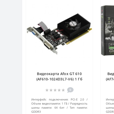
Видеокарта Afox GT 610
Вид
(AF610-1024D3L7-V6) 1 Гб
(AF7
черный
0
Интерфейс подключения:
PCI-E 2.0
Инте
Объем видеопамяти:
1 ГБ
Разрядность
Объем
шины памяти:
64 бит
Тип памяти:
шины
GDDR3
GDDR