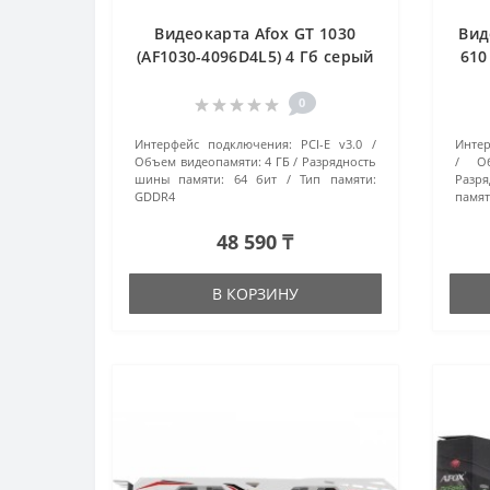
Видеокарта Afox GT 1030
Вид
(AF1030-4096D4L5) 4 Гб серый
610
0
Интерфейс подключения:
PCI-E v3.0
Интер
Объем видеопамяти:
4 ГБ
Разрядность
О
шины памяти:
64 бит
Тип памяти:
Разря
GDDR4
памят
48 590 ₸
В КОРЗИНУ