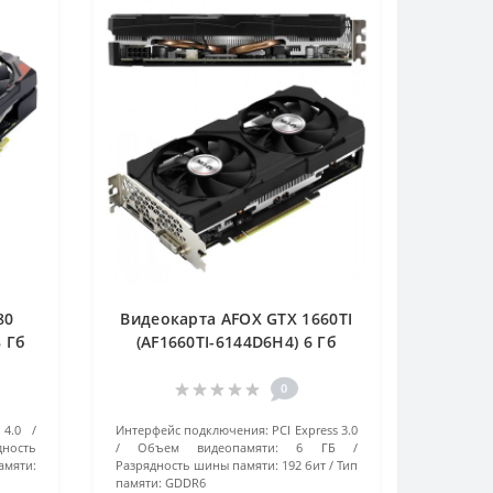
80
Видеокарта AFOX GTX 1660TI
8 Гб
(AF1660TI-6144D6H4) 6 Гб
черный
0
 4.0
Интерфейс подключения:
PCI Express 3.0
дность
Объем видеопамяти:
6 ГБ
амяти:
Разрядность шины памяти:
192 бит
Тип
памяти:
GDDR6