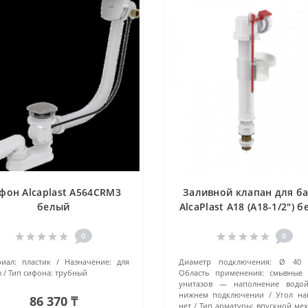
фон Alcaplast A564CRM3
Заливной клапан для б
белый
AlcaPlast A18 (A18-1/2") 
0
0
иал:
пластик
Назначение:
для
Диаметр подключения:
Ø 40
ы
Тип сифона:
трубный
Область применения:
смывные 
унитазов — наполнение водо
нижнем подключении
Угол на
86 370 ₸
нет
Тип арматуры:
впускной ме