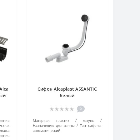
Alca
Сифон Alcaplast A55ANTIC
ный
белый
0
чение:
Материал:
пластик / латунь
ускная
Назначение:
для ванны
Тип сифона:
енажа:
автоматический
ения: