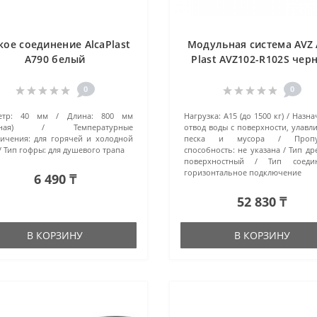
кое соединение AlcaPlast
Модульная система AVZ 
A790 белый
Plast AVZ102-R102S чер
0
0
тр:
40 мм
Длина:
800 мм
Нагрузка:
A15 (до 1500 кг)
Назна
ная)
Температурные
отвод воды с поверхности, улавл
ичения:
для горячей и холодной
песка и мусора
Пропу
Тип гофры:
для душевого трапа
способность:
не указана
Тип др
поверхностный
Тип соедин
горизонтальное подключение
6 490 ₸
52 830 ₸
В КОРЗИНУ
В КОРЗИНУ