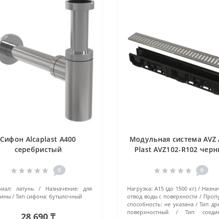
Сифон Alcaplast A400
Модульная система AVZ 
серебристый
Plast AVZ102-R102 чер
0
0
иал:
латунь
Назначение:
для
Нагрузка:
A15 (до 1500 кг)
Назна
вины
Тип сифона:
бутылочный
отвод воды с поверхности
Проп
способность:
не указана
Тип др
поверхностный
Тип соедин
28 690 ₸