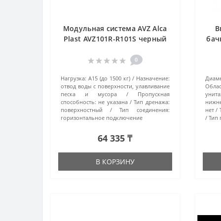
Модульная система AVZ Alca
В
Plast AVZ101R-R101S черный
бачк
0
Нагрузка:
A15 (до 1500 кг)
Назначение:
Диам
отвод воды с поверхности, улавливание
Обла
песка и мусора
Пропускная
унит
способность:
не указана
Тип дренажа:
нижн
поверхностный
Тип соединения:
нет
горизонтальное подключение
Тип 
64 335 ₸
В КОРЗИНУ