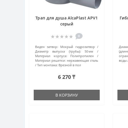
Трап для душа AlcaPlast APV1
Гиб
серый
0
Виден затвор:
Мокрый гидрозатвор
Диаме
Диаметр выпуска (трубы):
50 мм
(длин
Материал корпуса:
Полипропилен
огран
Материал решетки:
нержавеющая сталь
воды
Тип монтажа:
Врезной в пол
6 270 ₸
В КОРЗИНУ