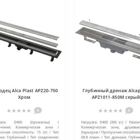
одец Alca Plast APZ20-750
Глубинный дренаж Alcap
Хром
APZ1011-850M серый
0
0
зка:
D400 (промзоны)
Нагрузка:
D400 (300 кг)
Назна
чение:
Коммерческая зона
Коммерческая зона, душевы
скная способность:
15 л/с
Тип
барьеров
Пропускная способнос
жа:
Глубинный
Тип соединения:
68.8 л/мин
Тип дренажа:
Глуби