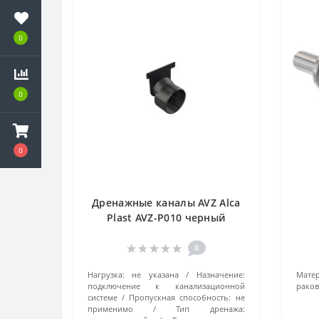
0
0
0
Дренажные каналы AVZ Alca
Plast AVZ-P010 черный
0
Нагрузка:
не указана
Назначение:
Матер
подключение к канализационной
рако
системе
Пропускная способность:
не
применимо
Тип дренажа: