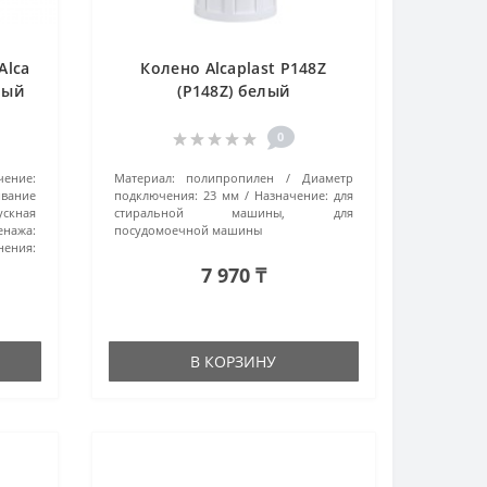
Alca
Колено Alcaplast P148Z
ный
(P148Z) белый
0
чение:
Материал:
полипропилен
Диаметр
ивание
подключения:
23 мм
Назначение:
для
скная
стиральной машины, для
енажа:
посудомоечной машины
ения:
7 970 ₸
В КОРЗИНУ