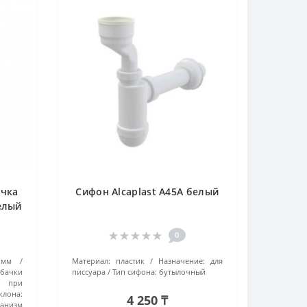
ачка
Сифон Alcaplast A45A белый
белый
0
 мм
Материал:
пластик
Назначение:
для
бачки
писсуара
Тип сифона:
бутылочный
й при
клона:
4 250 ₸
ханизм