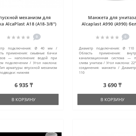
пускной механизм для
Манжета для унитаз
а AlcaPlast A18 (A18-3/8")
Alcaplast A990 (A990) б
белый
0
0
етр подключения:
Ø 40 мм
Диаметр подключения:
Ø 110
сть применения:
смывные бачки
Область применения:
внут
азов — наполнение водой при
канализационная система — п
ем подключении
Угол наклона:
слива унитаза
Угол наклона:
22
Тип арматуры:
впускной механизм
соединения:
манжета
Диаметр
подводки:
нижняя
110
6 935 ₸
3 690 ₸
В КОРЗИНУ
В КОРЗИНУ