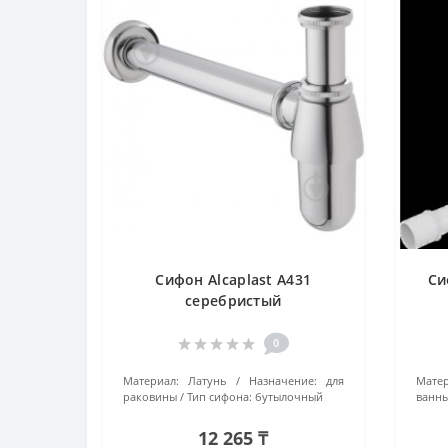
Сифон Alcaplast A431
Си
серебристый
0
Материал:
Латунь
Назначение:
для
Матер
раковины
Тип сифона:
бутылочный
ванн
12 265 ₸