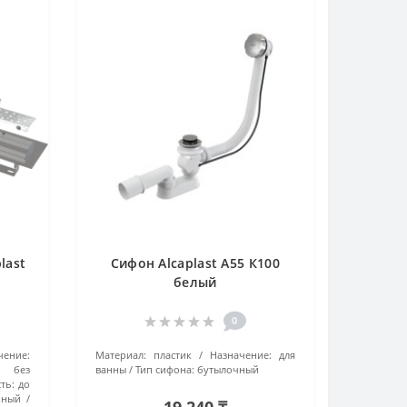
last
Сифон Alcaplast A55 К100
белый
0
чение:
Материал:
пластик
Назначение:
для
е без
ванны
Тип сифона:
бутылочный
ть:
до
нный
19 240 ₸