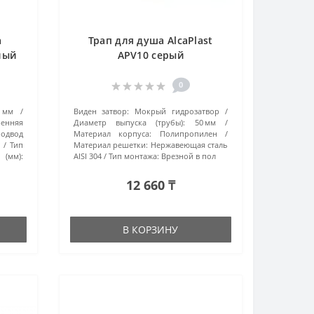
а
Трап для душа AlcaPlast
елый
APV10 серый
0
 мм
Виден затвор:
Мокрый гидрозатвор
ренняя
Диаметр выпуска (трубы):
50 мм
одвод
Материал корпуса:
Полипропилен
°
Тип
Материал решетки:
Нержавеющая сталь
 (мм):
AISI 304
Тип монтажа:
Врезной в пол
12 660 ₸
В КОРЗИНУ