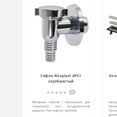
Сифон Alcaplast APS1
Кол
серебристый
0
Материал:
пластик
Назначение:
для
Нагру
стиральной или посудомоечной
Назна
машины
Тип сифона:
трубный
Пропу
дрена