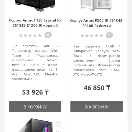
Корпус Antec P120 Crystal (0-
Корпус Antec P20C (0-761345-
761345-81200-9) черный
80108-9) белый
0
0
Тип подсветки:
ARGB
Тип подсветки:
ARGB
Типоразмер корпуса:
Mid-
Типоразмер корпуса:
Mid-
Tower
Форм-фактор
Tower
Форм-фактор
совместимых блоков
совместимых блоков
питания:
E-ATX
Форм-
питания:
ATX
Форм-фактор
фактор совместимых плат:
E-
совместимых плат:
E-ATX,
ATX, Micro-ATX, Mini-ITX,
ATX, Micro-ATX, ITX
Standard-ATX
46 850 ₸
53 926 ₸
В КОРЗИНУ
В КОРЗИНУ