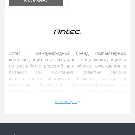
В КОРЗИНУ
Antec — международный бренд компьютерных
комплектующих и аксессуаров, специализирующийся
на разработке решений для сборки, охлаждения и
питания ПК. Компания известна своими
качественными корпусами, блоками питания и
системами охлаждения, ориентированными на
геймеров, энтузиастов и профессиональных
пользователей.
Развернуть
Ассортимент Antec включает компьютерные корпуса
различных форм-факторов, блоки питания, системы
воздушного и жидкостного охлаждения, вентиляторы и
аксессуары для сборки ПК. Продукция бренда
используется в игровых, рабочих и серверных