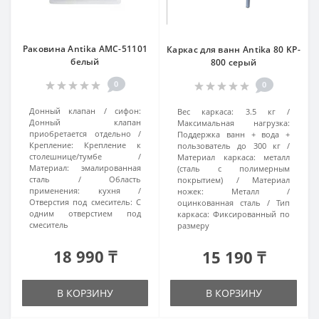
Раковина Antika AMC-51101
Каркас для ванн Antika 80 KP-
белый
800 серый
0
0
Донный клапан / сифон:
Вес каркаса:
3.5 кг
Донный клапан
Максимальная нагрузка:
приобретается отдельно
Поддержка ванн + вода +
Крепление:
Крепление к
пользователь до 300 кг
столешнице/тумбе
Материал каркаса:
металл
Материал:
эмалированная
(сталь с полимерным
сталь
Область
покрытием)
Материал
применения:
кухня
ножек:
Металл /
Отверстия под смеситель:
С
оцинкованная сталь
Тип
одним отверстием под
каркаса:
Фиксированный по
смеситель
размеру
18 990 ₸
15 190 ₸
В КОРЗИНУ
В КОРЗИНУ