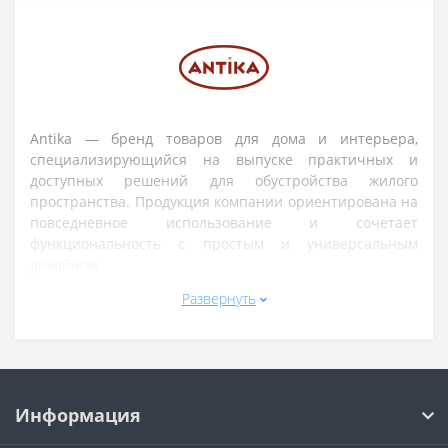
Antika — бренд товаров для дома и интерьера,
специализирующийся на выпуске практичных и
доступных решений для обустройства жилого
пространства. Продукция компании ориентирована на
повседневное использование и сочетает
функциональность с простым и универсальным
дизайном.
Развернуть
Ассортимент Antika включает изделия для кухни и
ванной комнаты, аксессуары для хранения,
хозяйственные товары, а также элементы домашнего
обихода. Продукция бренда применяется в квартирах,
частных домах, офисах и других помещениях, где
важны удобство и порядок.
Информация
Товары Antika отличаются легкостью использования,