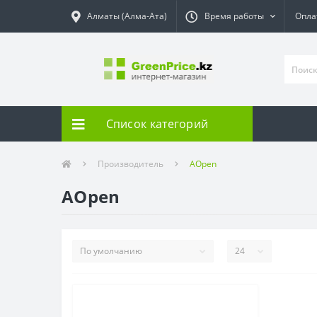
Алматы (Алма-Ата)
Время работы
Опла
Список категорий
Производитель
AOpen
AOpen