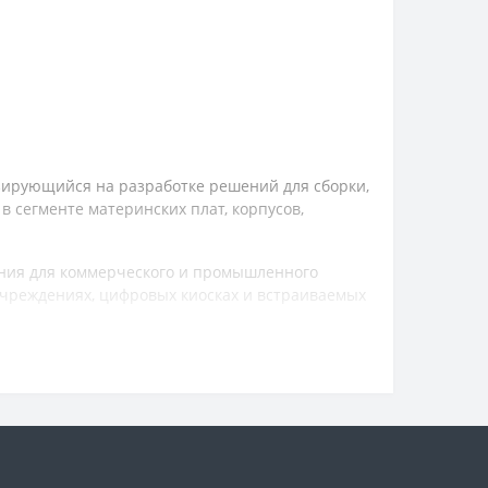
ирующийся на разработке решений для сборки,
 сегменте материнских плат, корпусов,
ения для коммерческого и промышленного
учреждениях, цифровых киосках и встраиваемых
анностью на длительную эксплуатацию. Особое
ию удобной для интеграции в ограниченные
дукты, подходящие как для корпоративного