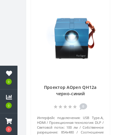
0
Проектор AOpen QH12a
черно-синий
0
0
Интерфейс подключения:
USB Type-A,
HDMI
Проекционная технология:
DLP
Световой поток:
100 лм
Собственное
0
разрешение:
854x480
Соотношение