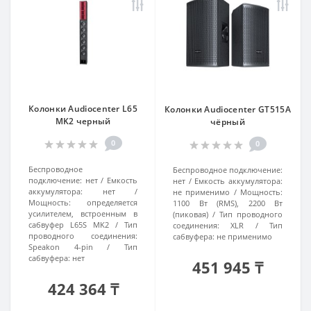
Колонки Audiocenter L65
Колонки Audiocenter GT515A
MK2 черный
чёрный
0
0
Беспроводное
Беспроводное подключение:
подключение:
нет
Емкость
нет
Емкость аккумулятора:
аккумулятора:
нет
не применимо
Мощность:
Мощность:
определяется
1100 Вт (RMS), 2200 Вт
усилителем, встроенным в
(пиковая)
Тип проводного
сабвуфер L65S MK2
Тип
соединения:
XLR
Тип
проводного соединения:
сабвуфера:
не применимо
Speakon 4-pin
Тип
сабвуфера:
нет
451 945 ₸
424 364 ₸