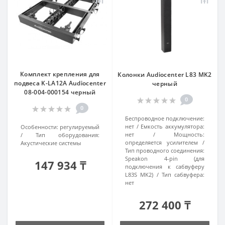
Комплект крепления для
Колонки Audiocenter L83 MK2
подвеса K-LA12A Audiocenter
черный
08-004-000154 черный
0
0
Беспроводное подключение:
нет
Емкость аккумулятора:
Особенности:
регулируемый
нет
Мощность:
Тип оборудования:
определяется усилителем
Акустические системы
Тип проводного соединения:
Speakon 4-pin (для
147 934 ₸
подключения к сабвуферу
L83S MK2)
Тип сабвуфера:
нет
272 400 ₸