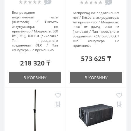
0
0
Беспроводное
Беспроводное подключение:
подключение:
есть
нет
Емкость аккумулятора:
(Bluetooth)
Емкость
не применимо
Мощность:
аккумулятора:
не
1000 Вт (RMS), 2000 Вт
применимо
Мощность:
800
(пиковая)
Тип проводного
Вт (RMS), 1600 Вт (пиковая)
соединения:
RCA, Euroblock
Тип проводного
Тип сабвуфера:
не
соединения:
XLR
Тип
применимо
сабвуфера:
не применимо
573 625 ₸
218 320 ₸
В КОРЗИНУ
В КОРЗИНУ