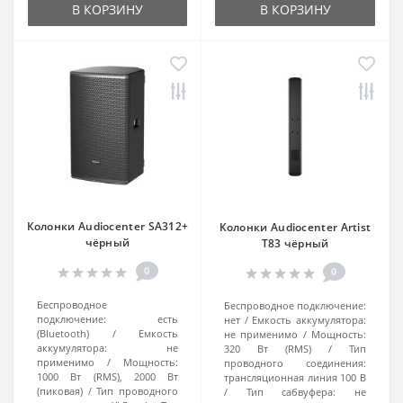
В КОРЗИНУ
В КОРЗИНУ
Колонки Audiocenter SA312+
Колонки Audiocenter Artist
чёрный
T83 чёрный
0
0
Беспроводное
Беспроводное подключение:
подключение:
есть
нет
Емкость аккумулятора:
(Bluetooth)
Емкость
не применимо
Мощность:
аккумулятора:
не
320 Вт (RMS)
Тип
применимо
Мощность:
проводного соединения:
1000 Вт (RMS), 2000 Вт
трансляционная линия 100 В
(пиковая)
Тип проводного
Тип сабвуфера:
не