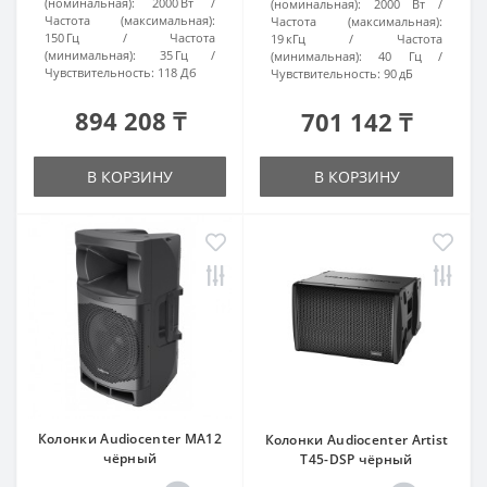
(номинальная):
2000 Вт
(номинальная):
2000 Вт
Частота (максимальная):
Частота (максимальная):
150 Гц
Частота
19 кГц
Частота
(минимальная):
35 Гц
(минимальная):
40 Гц
Чувствительность:
118 Дб
Чувствительность:
90 дБ
894 208 ₸
701 142 ₸
В КОРЗИНУ
В КОРЗИНУ
Колонки Audiocenter MA12
Колонки Audiocenter Artist
чёрный
T45-DSP чёрный