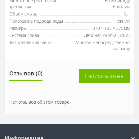
Межосевое расстояние
160 мм между
крепления
болтами
Объём смыва
6 л
Положение подвода воды
Нижний
Размеры
370 × 185 × 375 мм
Система слива
Двойная кнопка (3/6 л)
Тип крепления бачка
Монтаж непосредственно
на чашу
Отзывов (0)
Написать отзыв
Нет отзывов об этом товаре.
Информация