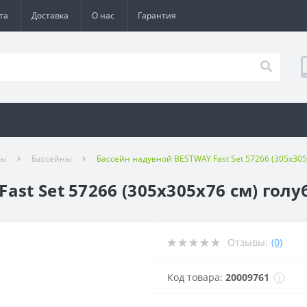
та
Доставка
О нас
Гарантия
ры
Бассейны
Бассейн надувной BESTWAY Fast Set 57266 (305x305
ast Set 57266 (305x305х76 см) голу
Отзывы:
(0)
Код товара:
20009761