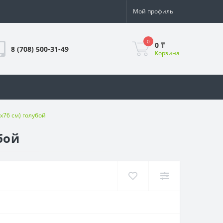
Мой профиль
0
0 ₸
8 (708) 500-31-49
Корзина
х76 см) голубой
бой