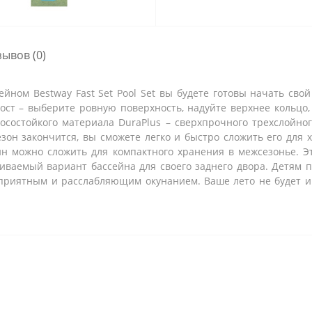
зывов (0)
йном Bestway Fast Set Pool Set вы будете готовы начать сво
ост – выберите ровную поверхность, надуйте верхнее кольцо
осостойкого материала DuraPlus – сверхпрочного трехслойно
езон закончится, вы сможете легко и быстро сложить его для 
ейн можно сложить для компактного хранения в межсезонье. 
ливаемый вариант бассейна для своего заднего двора. Детям п
я приятным и расслабляющим окунанием. Ваше лето не будет 