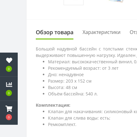
Обзор товара
Характеристики
От
Большой надувной бассейн с толстыми стенк
выдерживают повышенную нагрузку. Идеален дл
Материал: высококачественный винил, 0
Рекомендуемый возраст: от 3 лет
0
Дно: ненадувное
Размер: 203 х 152 см
Высота: 48 см
Объём бассейна: 540 л.
0
Комплектация:
Клапан для накачивания: силиконовый к
Клапан для слива воды: есть;
0
Ремкомплект.