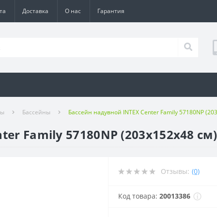
та
Доставка
О нас
Гарантия
ры
Бассейны
Бассейн надувной INTEX Center Family 57180NP (20
ter Family 57180NP (203х152х48 см
Отзывы:
(0)
Код товара:
20013386