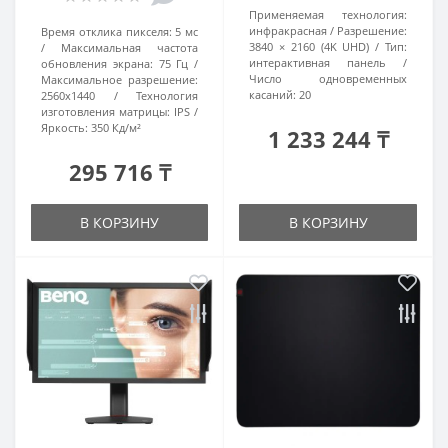
Применяемая технология:
инфракрасная
Разрешение:
Время отклика пикселя:
5 мс
3840 × 2160 (4K UHD)
Тип:
Максимальная частота
интерактивная панель
обновления экрана:
75 Гц
Число одновременных
Максимальное разрешение:
касаний:
20
2560x1440
Технология
изготовления матрицы:
IPS
Яркость:
350 Кд/м²
1 233 244 ₸
295 716 ₸
В КОРЗИНУ
В КОРЗИНУ