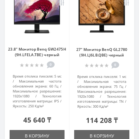
23.8" Монитор Benq GW2475H
27" Монитор BenQ GL2780
(9H.LFELA.TBE) черный
(9H.LJ6LB.QBE) черный
0
0
Время отклика пикселя:
5 мс
Время отклика пикселя:
1 мс
Максимальная частота
Максимальная частота
обновления экрана:
60 Гц
обновления экрана:
75 Гц
Максимальное разрешение:
Максимальное разрешение:
1920x1080
Технология
1920x1080
Технология
изготовления матрицы:
IPS
изготовления матрицы:
TN
Яркость:
250 Кд/м²
Яркость:
300 Кд/м²
45 640 ₸
114 208 ₸
В КОРЗИНУ
В КОРЗИНУ