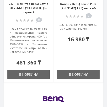
24.1" Монитор BenQ Zowie
Коврик BenQ Zowie P-SR
XL2566X+ (9H.LMRLB.QB)
(9H.N0XFQ.A2E) черный
черный
0
0
Длина:
300 мм
Толщина:
3.5
мм
Ширина:
340 мм
Время отклика пикселя:
1 мс
Максимальная частота
обновления экрана:
400 Гц
16 980 ₸
Максимальное разрешение:
1920x1080
Технология
изготовления матрицы:
TN
Яркость:
320 Кд/м²
481 360 ₸
В КОРЗИНУ
В КОРЗИНУ