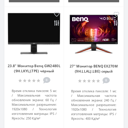
23.8" Монитор Benq GW2480L
27" Монитор BENQ EX270M
(9H.LKYLJ.TPE) чёрный
(9H.LLALJ.LBE) серый
0
0
Время отклика пикселя:
5 мс
Время отклика пикселя:
1 мс
Максимальная частота
Максимальная частота
обновления экрана:
60 Гц
обновления экрана:
240 Гц
Максимальное разрешение:
Максимальное разрешение:
1920x1080
Технология
1920x1080
Технология
изготовления матрицы:
IPS
изготовления матрицы:
IPS
Яркость:
250 Кд/м²
Яркость:
400 Кд/м²