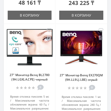
48 161 ₸
243 225 ₸
В КОРЗИНУ
В КОРЗИНУ
27" Монитор Benq BL2780
27" Монитор Benq EX270QM
(9H.LGXLA.CPE) черный
(9H.LL9LJ.LBE) серый
0
0
Время отклика пикселя:
5 мс
Время отклика пикселя:
1 мс
Максимальная частота
Максимальная частота
обновления экрана:
60 Гц
обновления экрана:
240 Гц
Максимальное разрешение:
Максимальное разрешение: