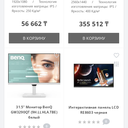
1920x1080
Технология
2560x1440
Технология
изготовления матрицы:
IPS
изготовления матрицы:
IPS
Яркость:
250 Кд/м²
Яркость:
400 Кд/м²
56 662 ₸
355 512 ₸
В КОРЗИНУ
В КОРЗИНУ
31.5" Монитор BenQ
Интерактивная панель LCD
GW3290QT (9H.LLHLA.TBE)
RE8603 черная
белый
0
0