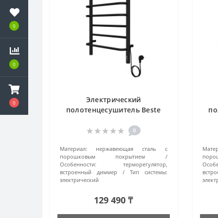
0
0
Электрический
0
полотенцесушитель Beste
по
Euro П8 4670078525192
Eur
черный матовый
0
Материал:
нержавеющая сталь с
Матер
порошковым покрытием
пор
Особенности:
терморегулятор,
Особе
встроенный диммер
Тип системы:
встр
электрический
элект
129 490 ₸