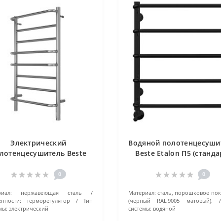
Электрический
Водяной полотенцесуши
лотенцесушитель Beste
Beste Etalon П5 (станда
o П8 4670078512109 хром
4670078523525 черны
0
0
иал:
нержавеющая сталь
Материал:
сталь, порошковое по
нности:
терморегулятор
Тип
(черный RAL 9005 матовый).
мы:
электрический
системы:
водяной