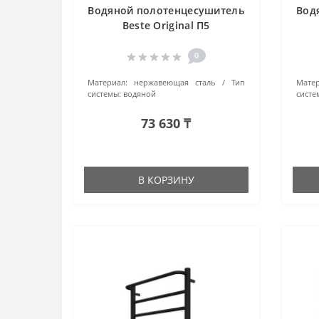
Водяной полотенцесушитель
Вод
Beste Original П5
4670078511973 хром
0
Материал:
нержавеющая сталь
Тип
Матер
системы:
водяной
систе
73 630 ₸
В КОРЗИНУ