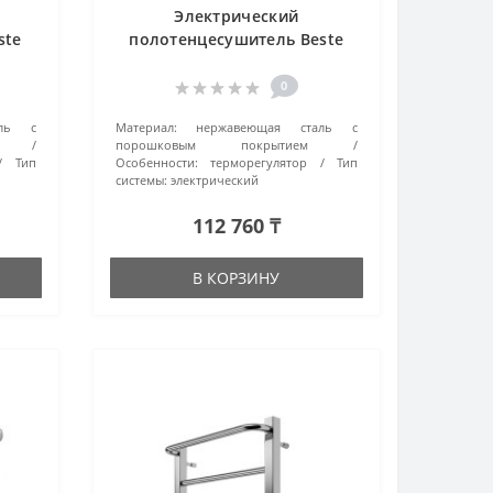
Электрический
ste
полотенцесушитель Beste
1
Euro П6 4670078525567 белый
матовый
0
аль с
Материал:
нержавеющая сталь с
порошковым покрытием
Тип
Особенности:
терморегулятор
Тип
системы:
электрический
112 760 ₸
В КОРЗИНУ