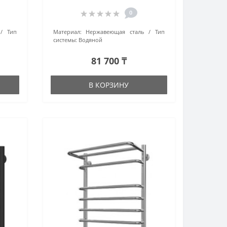
м
(4670078511942) хром
0
Тип
Материал:
Нержавеющая сталь
Тип
системы:
Водяной
81 700 ₸
В КОРЗИНУ