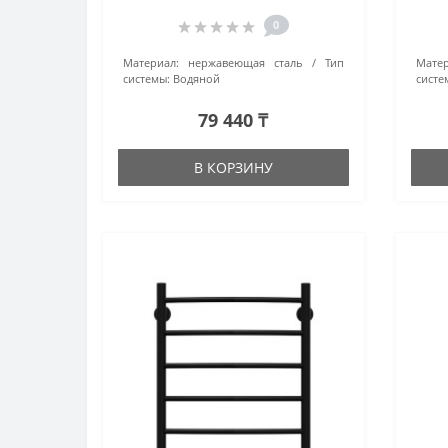
(4670078523532) белый
0
Материал:
нержавеющая сталь
Тип
Матер
системы:
Водяной
систе
79 440 ₸
В КОРЗИНУ