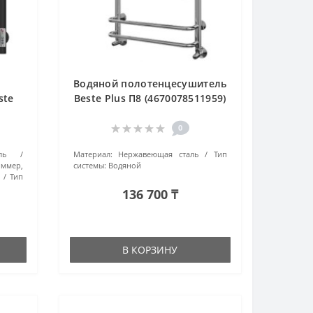
Водяной полотенцесушитель
ste
Beste Plus П8 (4670078511959)
291)
хром
0
ль
Материал:
Нержавеющая сталь
Тип
ммер,
системы:
Водяной
Тип
136 700 ₸
В КОРЗИНУ