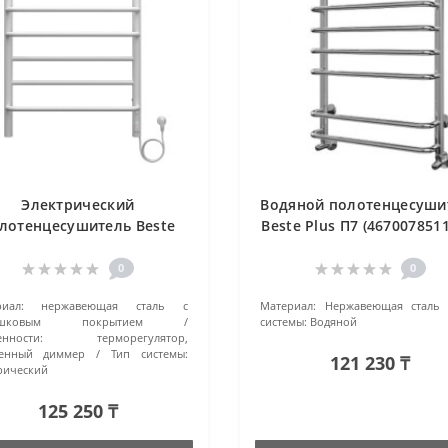
Электрический
Водяной полотенцесуши
лотенцесушитель Beste
Beste Plus П7 (467007851
o П8 4670078525185 белый
хромированный
матовый
0
0
иал:
нержавеющая сталь с
Материал:
Нержавеющая сталь
ошковым покрытием
системы:
Водяной
нности:
терморегулятор,
оенный диммер
Тип системы:
121 230 ₸
рический
125 250 ₸