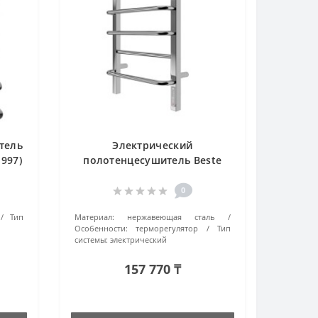
тель
Электрический
1997)
полотенцесушитель Beste
Euro П6 квадро
(4670078512147) хром
0
Тип
Материал:
нержавеющая сталь
Особенности:
терморегулятор
Тип
системы:
электрический
157 770 ₸