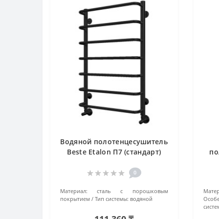
Водяной полотенцесушитель
Beste Etalon П7 (стандарт)
по
4670078523570 черный
Eur
0
Материал:
сталь с порошковым
Матер
покрытием
Тип системы:
водяной
Особе
систе
111 360 ₸