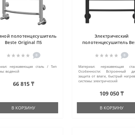
яной полотенцесушитель
Электрический
Beste Original П5
полотенцесушитель Be
(4670078512031) хром
Original П6 (4670078525
черный
0
0
иал:
нержавеющая сталь
Тип
Материал:
нержавеющая ста
мы:
водяной
Особенности:
Встроенный ди
защита от влаги, быстрый нагрев
системы:
электрический
66 815 ₸
109 050 ₸
В КОРЗИНУ
В КОРЗИНУ