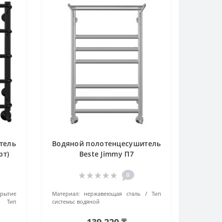
тель
Водяной полотенцесушитель
рт)
Beste Jimmy П7
й
4670078512079 хром
0
крытие
Материал:
нержавеющая сталь
Тип
Тип
системы:
водяной
139 220 ₸