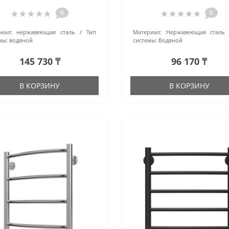
(4670078512055) белый
(4670078512000) хро
0
0
иал:
нержавеющая сталь
Тип
Материал:
Нержавеющая сталь
мы:
водяной
системы:
Водяной
145 730 ₸
96 170 ₸
В КОРЗИНУ
В КОРЗИНУ