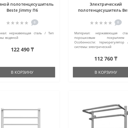
яной полотенцесушитель
Электрический
Beste Jimmy П6
полотенцесушитель Be
4670078512048 хром
Euro П6 467007852558
черный матовый
0
0
иал:
нержавеющая сталь
Тип
Материал:
нержавеющая ст
мы:
водяной
порошковым покрытием
Особенности:
терморегулятор
системы:
электрический
122 490 ₸
112 760 ₸
В КОРЗИНУ
В КОРЗИНУ