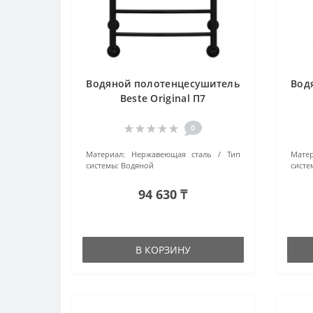
Водяной полотенцесушитель
Вод
Beste Original П7
(4670078523556) черный
0
Материал:
Нержавеющая сталь
Тип
Матер
системы:
Водяной
систе
94 630 ₸
В КОРЗИНУ