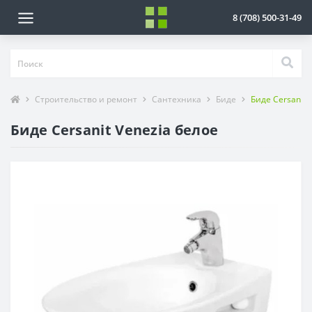
8 (708) 500-31-49
Строительство и ремонт
Сантехника
Биде
Биде Cersanit 
Биде Cersanit Venezia белое