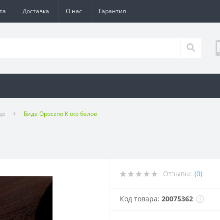
та
Доставка
О нас
Гарантия
де
Биде Opoczno Kioto белое
Отзывы:
(0)
Код товара:
20075362