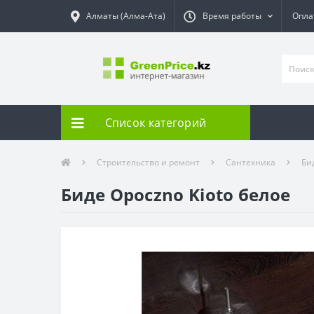
Алматы (Алма-Ата)
Время работы
Опла
Список категорий
Строительство и ремонт
Сантехника
Би
Биде Opoczno Kioto белое