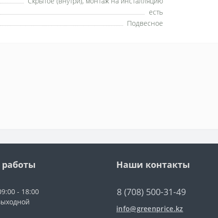
Скрытое (внутри), монтаж на инсталляцию
есть
Подвесное
 работы
Наши контакты
8 (708) 500-31-49
9:00 - 18:00
выходной
info@greenprice.kz