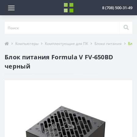
8 (708) 500-31-49
Компьютеры
Комплектующие для ПК
Блоки питания
Блок
Блок питания Formula V FV-650BD
черный