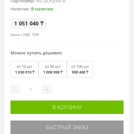
Партномер:
VIS-DCP2000-R
Наличие:
В наличии
1 051 040 ₸
Цена с НДС 16%
Можно купить дешевле:
от 10 шт
от 50 шт
от 100 шт
1 030 019 ₸
1 008 998 ₸
998 488 ₸
-
+
В КОРЗИНУ
БЫСТРЫЙ ЗАКАЗ