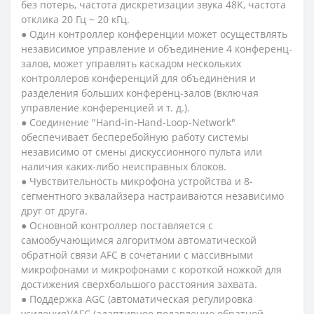
без потерь, частота дискретизации звука 48K, частота
отклика 20 Гц ~ 20 кГц.
● Один контроллер конференции может осуществлять
независимое управление и объединение 4 конференц-
залов, может управлять каскадом нескольких
контроллеров конференций для объединения и
разделения больших конференц-залов (включая
управление конференцией и т. д.).
● Соединение "Hand-in-Hand-Loop-Network"
обеспечивает бесперебойную работу системы
независимо от смены дискуссионного пульта или
наличия каких-либо неисправных блоков.
● Чувствительность микрофона устройства и 8-
сегментного эквалайзера настраиваются независимо
друг от друга.
● Основной контроллер поставляется с
самообучающимся алгоритмом автоматической
обратной связи AFC в сочетании с массивными
микрофонами и микрофонами с короткой ножкой для
достижения сверхбольшого расстояния захвата.
● Поддержка AGC (автоматическая регулировка
усиления)/AFC (адаптивное подавление обратной