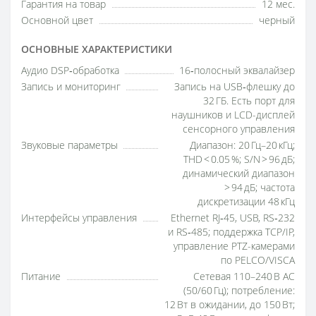
Гарантия на товар
12 мес.
Основной цвет
черный
ОСНОВНЫЕ ХАРАКТЕРИСТИКИ
Аудио DSP‑обработка
16‑полосный эквалайзер
Запись и мониторинг
Запись на USB‑флешку до
32 ГБ. Есть порт для
наушников и LCD-дисплей
сенсорного управления
Звуковые параметры
Диапазон: 20 Гц–20 кГц;
THD < 0.05 %; S/N > 96 дБ;
динамический диапазон
> 94 дБ; частота
дискретизации 48 кГц
Интерфейсы управления
Ethernet RJ‑45, USB, RS‑232
и RS‑485; поддержка TCP/IP,
управление PTZ-камерами
по PELCO/VISCA
Питание
Сетевая 110–240 В AC
(50/60 Гц); потребление:
12 Вт в ожидании, до 150 Вт;