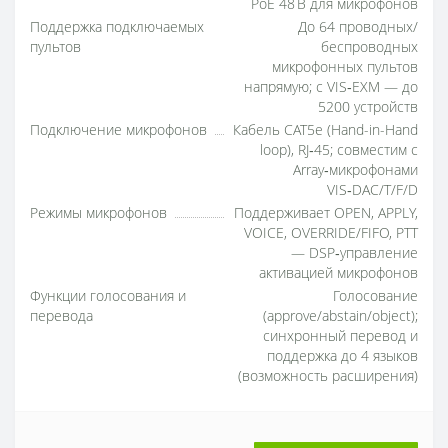
PoE 48 В для микрофонов
Поддержка подключаемых
До 64 проводных/
пультов
беспроводных
микрофонных пультов
напрямую; с VIS‑EXM — до
5200 устройств
Подключение микрофонов
Кабель CAT5e (Hand-in-Hand
loop), RJ‑45; совместим с
Array‑микрофонами
VIS‑DAC/T/F/D
Режимы микрофонов
Поддерживает OPEN, APPLY,
VOICE, OVERRIDE/FIFO, PTT
— DSP‑управление
активацией микрофонов
Функции голосования и
Голосование
перевода
(approve/abstain/object);
синхронный перевод и
поддержка до 4 языков
(возможность расширения)