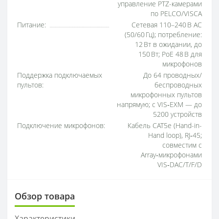
управление PTZ-камерами
по PELCO/VISCA
Питание:
Сетевая 110–240 В AC
(50/60 Гц); потребление:
12 Вт в ожидании, до
150 Вт; PoE 48 В для
микрофонов
Поддержка подключаемых
До 64 проводных/
пультов:
беспроводных
микрофонных пультов
напрямую; с VIS‑EXM — до
5200 устройств
Подключение микрофонов:
Кабель CAT5e (Hand-in-
Hand loop), RJ‑45;
совместим с
Array‑микрофонами
VIS‑DAC/T/F/D
Обзор товара
Характеристики