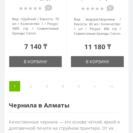
0
0
Вид:
струйный
Емкость:
70
Вид:
водорастворимые
мл
Количество:
1
Ресурс:
Емкость:
60 мл
Количество:
3000 стр
Совместимые
1 шт
Ресурс:
800 стр
бренды:
Canon
Совместимые бренды:
Canon
7 140 ₸
11 180 ₸
В КОРЗИНУ
В КОРЗИНУ
1
2
3
4
5
>
>|
Чернила в Алматы
Качественные чернила — это основа чёткой, яркой и
долговечной печати на струйном принтере. От их