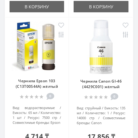
В КОРЗИНУ
В КОРЗИНУ
Чернила Epson 103
Чернила Canon GI-46
(C13T00S44A) жёлтый
(4429C001) жёлтый
0
0
Вид:
водорастворимые
Вид:
струйный
Емкость:
135
Емкость:
65 мл
Количество:
мл
Количество:
1
Ресурс:
1 шт
Ресурс:
7500 стр
14000 стр
Совместимые
Совместимые бренды:
Epson
бренды:
Canon
4 714 ₸
17 856 ₸