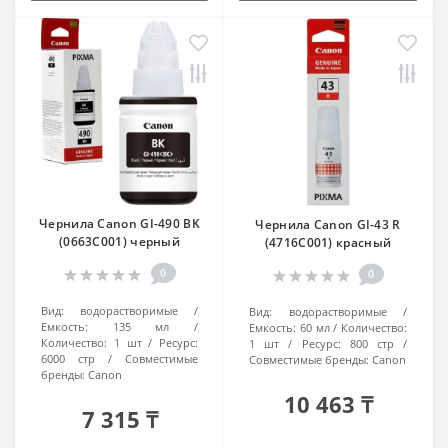
Чернила Canon GI-490 BK
Чернила Canon GI-43 R
(0663C001) черный
(4716C001) красный
0
0
Вид:
водорастворимые
Вид:
водорастворимые
Емкость:
135 мл
Емкость:
60 мл
Количество:
Количество:
1 шт
Ресурс:
1 шт
Ресурс:
800 стр
6000 стр
Совместимые
Совместимые бренды:
Canon
бренды:
Canon
10 463 ₸
7 315 ₸