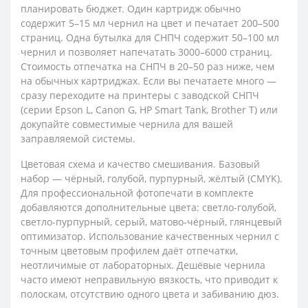
планировать бюджет. Один картридж обычно
содержит 5–15 мл чернил на цвет и печатает 200–500
страниц. Одна бутылка для СНПЧ содержит 50–100 мл
чернил и позволяет напечатать 3000–6000 страниц.
Стоимость отпечатка на СНПЧ в 20–50 раз ниже, чем
на обычных картриджах. Если вы печатаете много —
сразу переходите на принтеры с заводской СНПЧ
(серии Epson L, Canon G, HP Smart Tank, Brother T) или
докупайте совместимые чернила для вашей
заправляемой системы.
Цветовая схема и качество смешивания. Базовый
набор — чёрный, голубой, пурпурный, жёлтый (CMYK).
Для профессиональной фотопечати в комплекте
добавляются дополнительные цвета: светло-голубой,
светло-пурпурный, серый, матово-чёрный, глянцевый
оптимизатор. Использование качественных чернил с
точным цветовым профилем даёт отпечатки,
неотличимые от лабораторных. Дешёвые чернила
часто имеют неправильную вязкость, что приводит к
полоскам, отсутствию одного цвета и забиванию дюз.