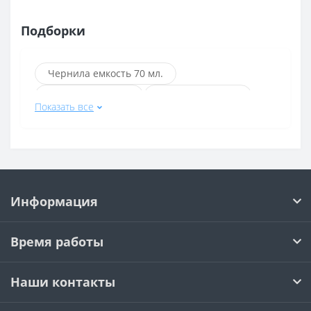
Подборки
Чернила емкость 70 мл.
Черные чернила
Жёлтые чернила
Показать все
Голубые чернила
Пурпурные чернила
Серые чернила
Светло-пурпурные чернила
Пигментные чернила
Информация
Водорастворимые чернила
Жидкие чернила
Гелиевые чернила
Время работы
Чернила Epson
Чернила HP
Черные чернила Epson
Наши контакты
Жёлтые чернила Epson