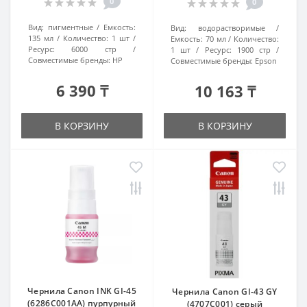
0
0
Вид:
пигментные
Емкость:
Вид:
водорастворимые
135 мл
Количество:
1 шт
Емкость:
70 мл
Количество:
Ресурс:
6000 стр
1 шт
Ресурс:
1900 стр
Совместимые бренды:
HP
Совместимые бренды:
Epson
6 390 ₸
10 163 ₸
В КОРЗИНУ
В КОРЗИНУ
Чернила Canon INK GI-45
Чернила Canon GI-43 GY
(6286C001AA) пурпурный
(4707C001) серый