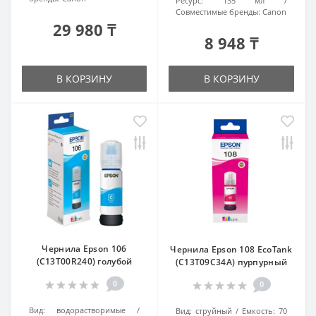
Ресурс:
135 мл
Совместимые бренды:
Canon
29 980 ₸
8 948 ₸
В КОРЗИНУ
В КОРЗИНУ
Чернила Epson 106
Чернила Epson 108 EcoTank
(C13T00R240) голубой
(C13T09C34A) пурпурный
0
0
Вид:
водорастворимые
Вид:
струйный
Емкость:
70