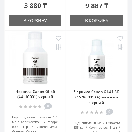
3 880 ₸
9 887 ₸
В КОРЗИНУ
В КОРЗИНУ
Чернила Canon GI-46
Чернила Canon GI-41 BK
(4411C001) черный
(4528C001AA) матовый
черный
0
0
Вид:
струйный
Емкость:
170
мл
Количество:
1
Ресурс:
Вид:
пигментные
Емкость:
6000 стр
Совместимые
135 мл
Количество:
1 шт
бренды:
Canon