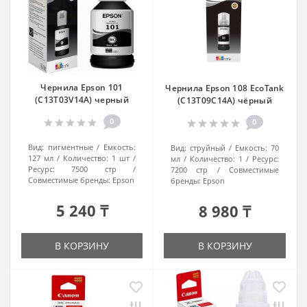
Чернила Epson 101
Чернила Epson 108 EcoTank
(C13T03V14A) черный
(C13T09C14A) чёрный
0
0
Вид:
пигментные
Емкость:
Вид:
струйный
Емкость:
70
127 мл
Количество:
1 шт
мл
Количество:
1
Ресурс:
Ресурс:
7500 стр
7200 стр
Совместимые
Совместимые бренды:
Epson
бренды:
Epson
5 240 ₸
8 980 ₸
В КОРЗИНУ
В КОРЗИНУ