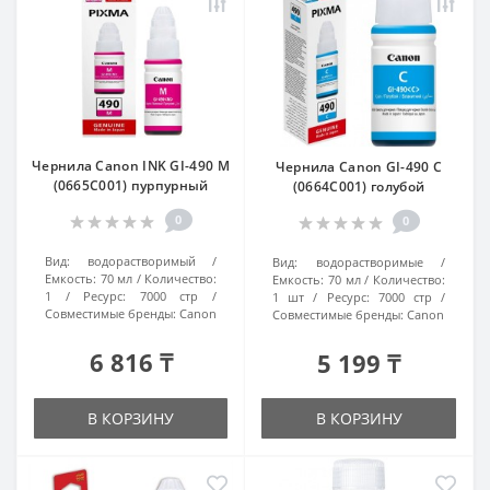
Чернила Canon INK GI-490 M
Чернила Canon GI-490 C
(0665C001) пурпурный
(0664C001) голубой
0
0
Вид:
водорастворимый
Вид:
водорастворимые
Емкость:
70 мл
Количество:
Емкость:
70 мл
Количество:
1
Ресурс:
7000 стр
1 шт
Ресурс:
7000 стр
Совместимые бренды:
Canon
Совместимые бренды:
Canon
6 816 ₸
5 199 ₸
В КОРЗИНУ
В КОРЗИНУ