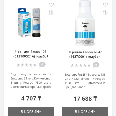
Чернила Epson 103
Чернила Canon GI-46
(C13T00S24A) голубой
(4427C001) голубой
0
0
Вид:
водорастворимые
Вид:
струйный
Емкость:
135
Емкость:
65 мл
Количество:
мл
Количество:
1
Ресурс:
1 шт
Ресурс:
7500 стр
14000 стр
Совместимые
Совместимые бренды:
Epson
бренды:
Canon
4 707 ₸
17 688 ₸
В КОРЗИНУ
В КОРЗИНУ