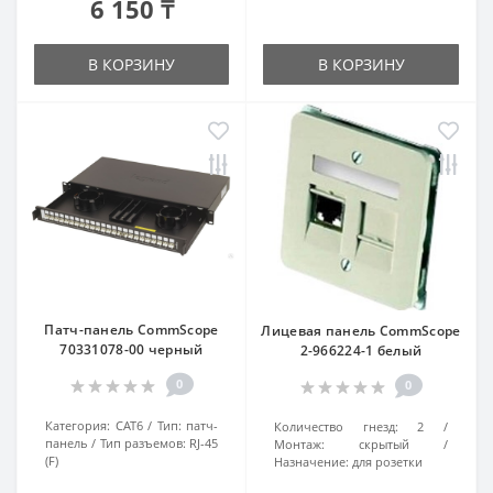
6 150 ₸
В КОРЗИНУ
В КОРЗИНУ
Патч-панель CommScope
Лицевая панель CommScope
70331078-00 черный
2-966224-1 белый
0
0
Категория:
CAT6
Тип:
патч-
Количество гнезд:
2
панель
Тип разъемов:
RJ-45
Монтаж:
скрытый
(F)
Назначение:
для розетки