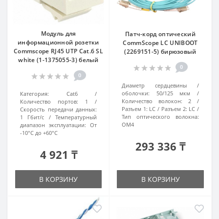
Модуль для
Патч-корд оптический
информационной розетки
CommScope LC UNIBOOT
Commscope RJ45 UTP Cat.6 SL
(2269151-5) бирюзовый
white (1-1375055-3) белый
0
0
Диаметр сердцевины /
оболочки:
50/125 мкм
Категория:
Cat6
Количество волокон:
2
Количество портов:
1
Разъем 1:
LC
Разъем 2:
LC
Скорость передачи данных:
Тип оптического волокна:
1 Гбит/с
Температурный
OM4
диапазон эксплуатации:
От
-10°C до +60°C
293 336 ₸
4 921 ₸
В КОРЗИНУ
В КОРЗИНУ