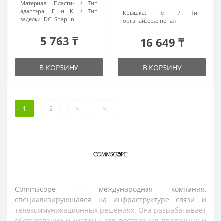
Материал:
Пластик
Тип
адаптера:
E и KJ
Тип
Крышка:
нет
Тип
заделки IDC:
Snap-In
органайзера:
пенал
5 763 ₸
16 649 ₸
В КОРЗИНУ
В КОРЗИНУ
1
2
>
>|
CommScope — международная компания,
специализирующаяся на инфраструктуре связи и
телекоммуникационных решениях. Она разрабатывает
оборудование и системы для построения проводных и