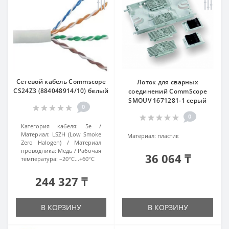
Сетевой кабель Commscope
Лоток для сварных
CS24Z3 (884048914/10) белый
соединений CommScope
SMOUV 1671281-1 серый
0
0
Категория кабеля:
5e
Материал:
LSZH (Low Smoke
Материал:
пластик
Zero Halogen)
Материал
проводника:
Медь
Рабочая
36 064 ₸
температура:
–20°C...+60°C
244 327 ₸
В КОРЗИНУ
В КОРЗИНУ