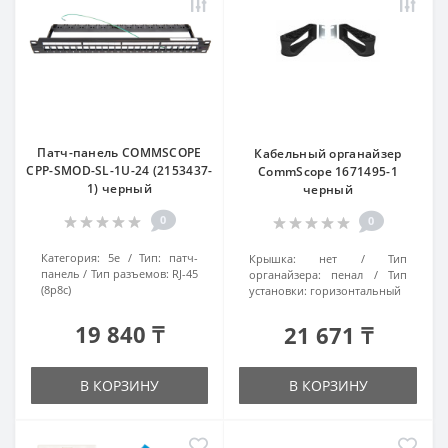
Патч-панель COMMSCOPE
Кабельный органайзер
CPP-SMOD-SL-1U-24 (2153437-
CommScope 1671495-1
1) черный
черный
0
0
Категория:
5e
Тип:
патч-
Крышка:
нет
Тип
панель
Тип разъемов:
RJ-45
органайзера:
пенал
Тип
(8p8c)
установки:
горизонтальный
19 840 ₸
21 671 ₸
В КОРЗИНУ
В КОРЗИНУ