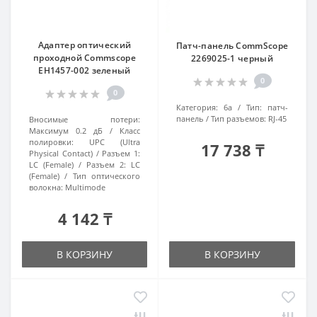
Адаптер оптический
Патч-панель CommScope
проходной Commscope
2269025-1 черный
EH1457-002 зеленый
0
0
Категория:
6a
Тип:
патч-
панель
Тип разъемов:
RJ-45
Вносимые потери:
Максимум 0.2 дБ
Класс
полировки:
UPC (Ultra
17 738 ₸
Physical Contact)
Разъем 1:
LC (Female)
Разъем 2:
LC
(Female)
Тип оптического
волокна:
Multimode
4 142 ₸
В КОРЗИНУ
В КОРЗИНУ