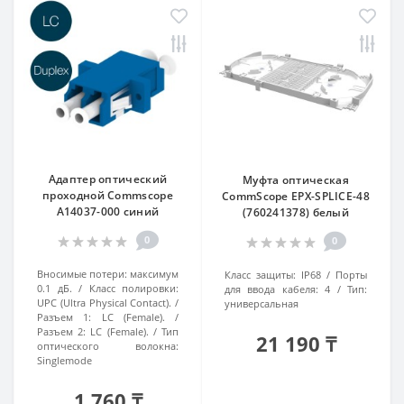
Адаптер оптический
Муфта оптическая
проходной Commscope
CommScope EPX-SPLICE-48
A14037-000 синий
(760241378) белый
0
0
Вносимые потери:
максимум
Класс защиты:
IP68
Порты
0.1 дБ.
Класс полировки:
для ввода кабеля:
4
Тип:
UPC (Ultra Physical Contact).
универсальная
Разъем 1:
LC (Female).
Разъем 2:
LC (Female).
Тип
21 190 ₸
оптического волокна:
Singlemode
1 760 ₸