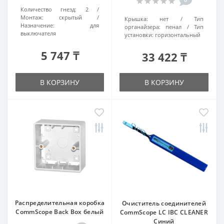
Количество гнезд:
2
Монтаж:
скрытый
Крышка:
нет
Тип
Назначение:
для
органайзера:
пенал
Тип
выключателя
установки:
горизонтальный
5 747 ₸
33 422 ₸
В КОРЗИНУ
В КОРЗИНУ
Распределительная коробка
Очиститель соединителей
CommScope Back Box белый
CommScope LC IBC CLEANER
Синий