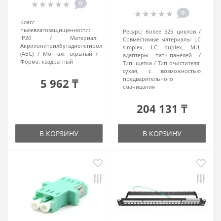
0
0
Класс
пылевлагозащищенности:
Ресурс:
более 525 циклов
IP20
Материал:
Совместимые материалы:
LC
Акрилонитрилбутадиенстирол
simplex, LC duplex, MU,
(АБС)
Монтаж:
скрытый
адаптеры патч-панелей
Форма:
квадратный
Тип:
щетка
Тип очистителя:
сухая, с возможностью
предварительного
5 962 ₸
смачивания
204 131 ₸
В КОРЗИНУ
В КОРЗИНУ