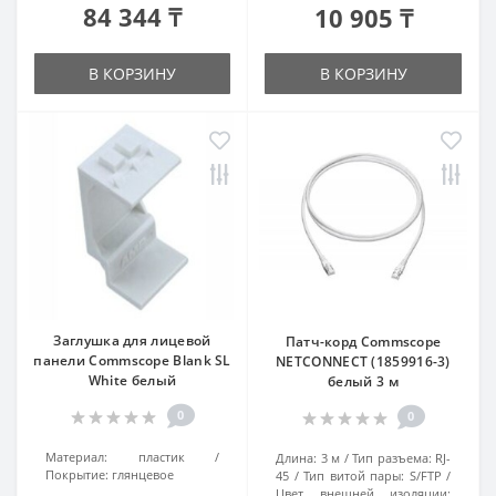
84 344 ₸
10 905 ₸
В КОРЗИНУ
В КОРЗИНУ
Заглушка для лицевой
Патч-корд Commscope
панели Commscope Blank SL
NETCONNECT (1859916-3)
White белый
белый 3 м
0
0
Материал:
пластик
Длина:
3 м
Тип разъема:
RJ-
Покрытие:
глянцевое
45
Тип витой пары:
S/FTP
Цвет внешней изоляции: