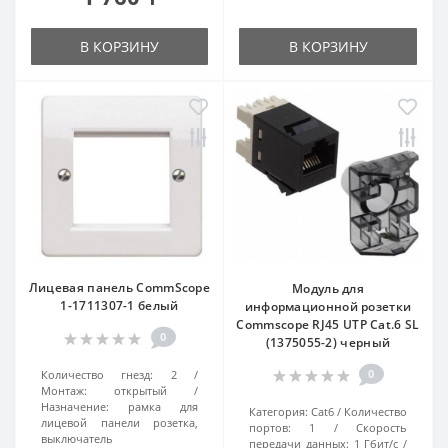
В КОРЗИНУ
В КОРЗИНУ
Лицевая панель CommScope
Модуль для
1-1711307-1 белый
информационной розетки
Commscope RJ45 UTP Cat.6 SL
0
(1375055-2) черный
0
Количество гнезд:
2
Монтаж:
открытый
Назначение:
рамка для
Категория:
Cat6
Количество
лицевой панели розетка,
портов:
1
Скорость
выключатель
передачи данных:
1 Гбит/с