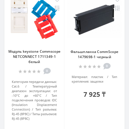
Модуль keystone Commscope
Фальшпланка CommScope
NETCONNECT 1711349-1
1479698-1 черный
белый
0
0
Материал:
пластик
Тип
крепления:
защелки
Категория передачи данных:
Cat.6
Температурный
диапазон эксплуатации:
от
7 925 ₸
-10°C до +60°C
Тип
подключения проводов:
IDC
(Insulation Displacement
Connection)
Тип разъема:
RJ-45 (8P8C)
Типы разъемов:
RJ-45 (8P8C)