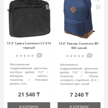
13.3" Сумка Continent CC-014
15.6" Рюкзак Continent BP-
черный
003 синий
0
0
Максимальная
Максимально
поддерживаемая диагональ
поддерживаемая диагональ
ноутбука (дюйм):
13.3"
(дюйм):
15.6"
Материал:
Материал:
нейлон,
полиэстер
Объем
полиэстер
Плечевой
основного отделения:
20 л
ремень:
есть
Основной цвет:
синий
21 540 ₸
7 240 ₸
В КОРЗИНУ
В КОРЗИНУ