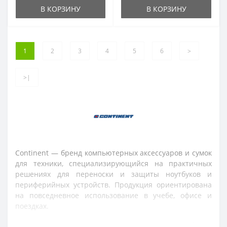
В КОРЗИНУ
В КОРЗИНУ
1
2
3
4
5
6
>
>|
Continent — бренд компьютерных аксессуаров и сумок
для техники, специализирующийся на практичных
решениях для переноски и защиты ноутбуков и
периферийных устройств. Продукция ориентирована
на повседневное использование в учебе, офисе и
поездках.
Ассортимент Continent включает сумки для ноутбуков,