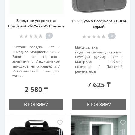
Зарядное устройство
13.3" Сумка Continent CC-014
Continent ZN25-296WT белый
серый
0
0
Быстрая зарядка:
нет
Максимальная
Выходная мощность:
12.5
поддерживаемая диагональ
Защита:
от короткого
ноутбука (дюйм):
13.3"
замыкания
Максимальное
Материал:
нейлон,
выходное напряжение:
5
полиэстер
Плечевой
Максимальный выходной
ремень:
есть
ток:
2.5
7 625 ₸
2 580 ₸
В КОРЗИНУ
В КОРЗИНУ