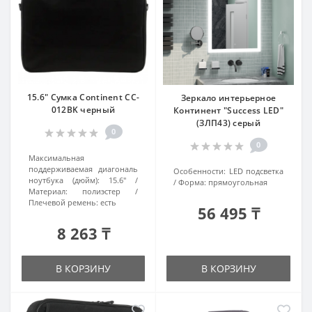
15.6" Сумка Continent CC-
Зеркало интерьерное
012BK черный
Континент "Success LED"
(ЗЛП43) серый
0
0
Максимальная
поддерживаемая диагональ
Особенности:
LED подсветка
ноутбука (дюйм):
15.6"
Форма:
прямоугольная
Материал:
полиэстер
Плечевой ремень:
есть
56 495 ₸
8 263 ₸
В КОРЗИНУ
В КОРЗИНУ