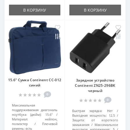
В КОРЗИНУ
В КОРЗИНУ
15.6" Сумка Continent CC-012
Зарядное устройство
синий
Continent ZN25-296BK
черный
0
0
Максимальная
поддерживаемая диагональ
Быстрая зарядка:
Нет
ноутбука (дюйм):
15.6"
Выходная мощность:
12.5
Материал:
нейлон,
Защита:
от короткого
полиэстер
Плечевой
замыкания
Максимальное
ремень:
есть
выходное напряжение:
5