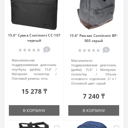
15.6" Сумка Continent CC-107
15.6" Рюкзак Continent BP-
черный
003 серый
0
0
Максимальная
Максимально
поддерживаемая диагональ
поддерживаемая диагональ
ноутбука (дюйм):
15.6"
(дюйм):
15.6"
Материал:
Материал:
полиэстер
полиэстер
Объем
Плечевой ремень:
есть
основного отделения:
21 л
Основной цвет:
серый
15 278 ₸
7 240 ₸
В КОРЗИНУ
В КОРЗИНУ