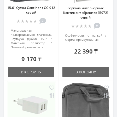
15.6" Сумка Continent CC-012
Зеркала интерьерные
серый
Континент «Греция» (В072)
серый
0
0
Максимальная
поддерживаемая диагональ
Особенности:
с полкой
ноутбука (дюйм):
15.6"
Форма:
прямоугольная
Материал:
полиэстер
Плечевой ремень:
есть
22 390 ₸
9 170 ₸
В КОРЗИНУ
В КОРЗИНУ