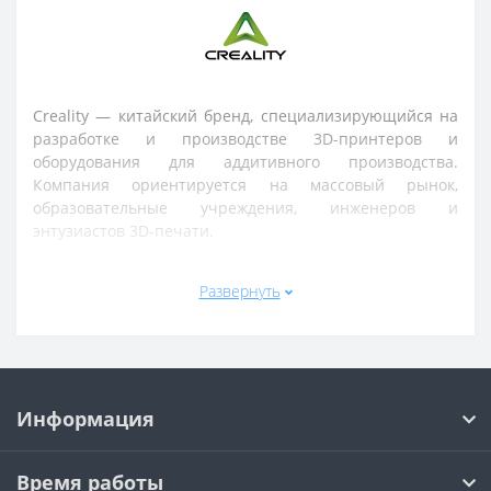
Creality — китайский бренд, специализирующийся на
разработке и производстве 3D-принтеров и
оборудования для аддитивного производства.
Компания ориентируется на массовый рынок,
образовательные учреждения, инженеров и
энтузиастов 3D-печати.
Ассортимент Creality включает FDM и resin 3D-
Развернуть
принтеры, комплектующие, смолы и филаменты, а
также аксессуары и модернизационные наборы для
печати. Продукция бренда широко используется для
прототипирования, хобби-проектов, обучения и
мелкосерийного производства.
Информация
Устройства Creality отличаются доступной ценой,
простотой сборки и широким сообществом
пользователей. Многие модели поддерживают
Время работы