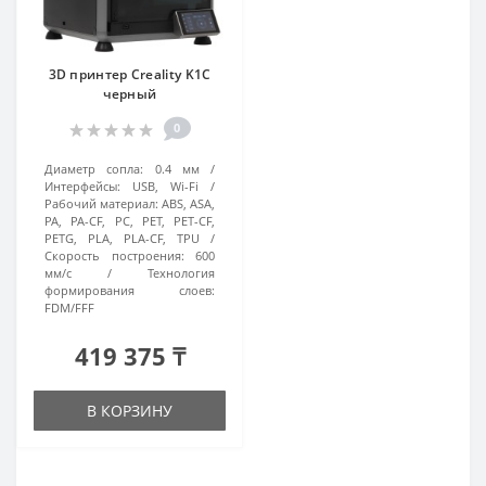
3D принтер Creality K1C
черный
0
Диаметр сопла:
0.4 мм
Интерфейсы:
USB, Wi-Fi
Рабочий материал:
ABS, ASA,
PA, PA-CF, PC, PET, PET-CF,
PETG, PLA, PLA-CF, TPU
Скорость построения:
600
мм/с
Технология
формирования слоев:
FDM/FFF
419 375 ₸
В КОРЗИНУ