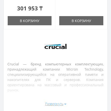
301 953 ₸
В КОРЗИНУ
В КОРЗИНУ
Crucial — бренд компьютерных комплектующих,
принадлежащий компании Micron Technology,
специализирующийся на оперативной памяти и
накопителях для ПК и серверов. Компания
ориентирована на массовый и профессиональный
рынок.
Ассортимент Crucial включает оперативную память
Развернуть
(DDR4, DDR5), твердотельные накопители (SSD SATA и
NVMe), модули памяти для ноутбуков и настольных ПК,