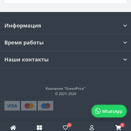
а также решения для апгрейда систем. Продукция
бренда широко используется для повышения
производительности компьютеров.
Информация
Устройства Crucial отличаются высокой
совместимостью, стабильной работой и надежностью,
так как производятся на базе собственных технологий
Время работы
Micron. Многие модели ориентированы на простой
апгрейд без сложной настройки.
Наши контакты
Бренд делает акцент на производительности,
долговечности и доступности, предлагая решения для
ускорения работы ПК и повышения общей
эффективности системы.
Компания "GreenPrice"
© 2021-
2026
WhatsApp
0
0