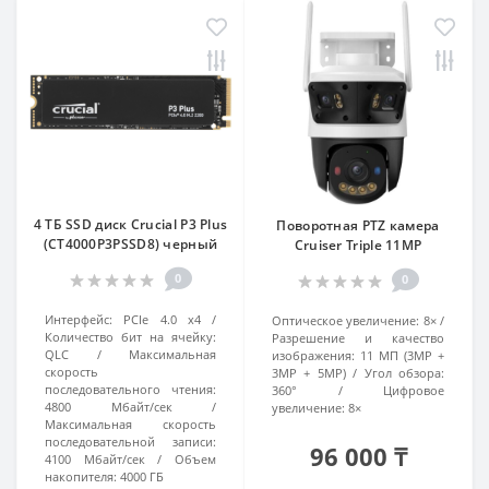
4 ТБ SSD диск Crucial P3 Plus
Поворотная PTZ камера
(CT4000P3PSSD8) черный
Cruiser Triple 11MP
0
0
Интерфейс:
PCIe 4.0 x4
Оптическое увеличение:
8×
Количество бит на ячейку:
Разрешение и качество
QLC
Максимальная
изображения:
11 МП (3MP +
скорость
3MP + 5MP)
Угол обзора:
последовательного чтения:
360°
Цифровое
4800 Мбайт/сек
увеличение:
8×
Максимальная скорость
последовательной записи:
96 000 ₸
4100 Мбайт/сек
Объем
накопителя:
4000 ГБ