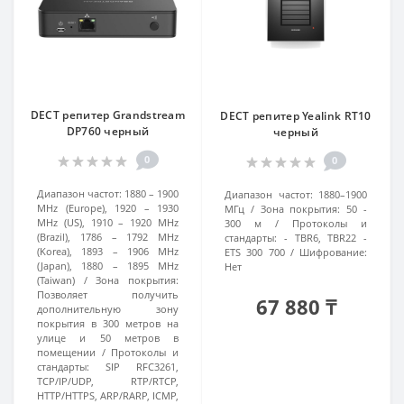
DECT репитер Grandstream
DECT репитер Yealink RT10
DP760 черный
черный
0
0
Диапазон частот:
1880 – 1900
Диапазон частот:
1880–1900
MHz (Europe), 1920 – 1930
МГц
Зона покрытия:
50 -
MHz (US), 1910 – 1920 MHz
300 м
Протоколы и
(Brazil), 1786 – 1792 MHz
стандарты:
- TBR6, TBR22 -
(Korea), 1893 – 1906 MHz
ETS 300 700
Шифрование:
(Japan), 1880 – 1895 MHz
Нет
(Taiwan)
Зона покрытия:
Позволяет получить
67 880 ₸
дополнительную зону
покрытия в 300 метров на
улице и 50 метров в
помещении
Протоколы и
стандарты:
SIP RFC3261,
TCP/IP/UDP, RTP/RTCP,
HTTP/HTTPS, ARP/RARP, ICMP,