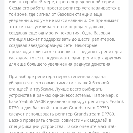
или, по крайней мере, строго определенной серии.
Схема его работы проста: репитер устанавливается в
той зоне, где сигнал от базовой станции еще
уверенный, но уже не максимальный. Он принимает
этот сигнал, усиливает его и передает дальше,
создавая еще одну зону покрытия. Одна базовая
станция может поддерживать до шести репитеров,
создавая звездообразную сеть. Некоторые
производители также позволяют соединять репитеры
каскадом, то есть подключать один репитер к другому
для еще большего увеличения радиуса действия.
При выборе репитера первостепенная задача —
убедиться в его совместимости с вашей базовой
станцией и трубками. Лучше всего выбирать
устройства в рамках одной экосистемы. Например, к
базе Yealink W60B идеально подойдут репитеры Yealink
RT30, а для базовой станции Grandstream DP750
следует использовать репитер Grandstream DP760.
Важно проверять список совместимых моделей в
спецификации устройства. Также оцените масштаб
задачи: посчитайте, какую площадь необходимо