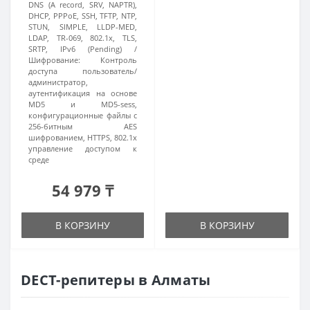
DNS (A record, SRV, NAPTR),
DHCP, PPPoE, SSH, TFTP, NTP,
STUN, SIMPLE, LLDP-MED,
LDAP, TR-069, 802.1x, TLS,
SRTP, IPv6 (Pending)
Шифрование:
Контроль
доступа пользователь/
администратор,
аутентификация на основе
MD5 и MD5-sess,
конфигурационные файлы с
256-битным AES
шифрованием, HTTPS, 802.1x
управление доступом к
среде
54 979 ₸
В КОРЗИНУ
В КОРЗИНУ
DECT-репитеры в Алматы