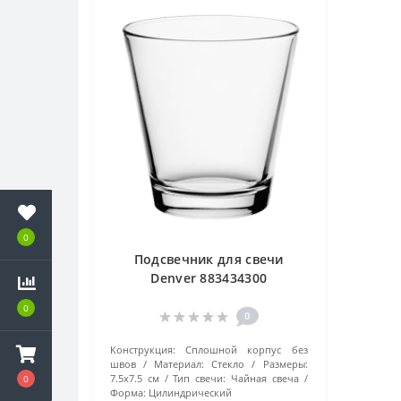
0
Подсвечник для свечи
Denver 883434300
прозрачный
0
0
Конструкция:
Сплошной корпус без
швов
Материал:
Стекло
Размеры:
7.5х7.5 см
Тип свечи:
Чайная свеча
0
Форма:
Цилиндрический