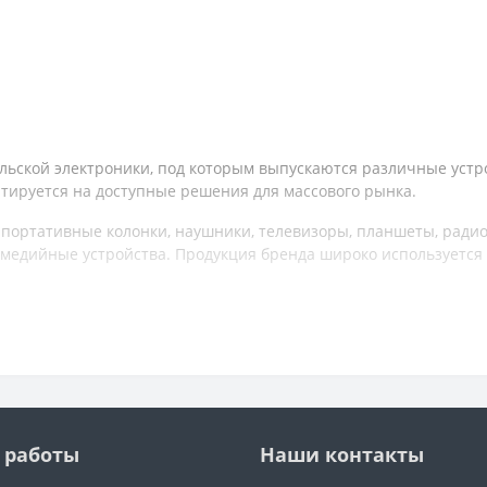
льской электроники, под которым выпускаются различные устр
тируется на доступные решения для массового рынка.
 портативные колонки, наушники, телевизоры, планшеты, ради
имедийные устройства. Продукция бренда широко используется
я простым управлением, базовой функциональностью и доступн
ы недорогие и практичные решения без сложных настроек.
пности, универсальности и простоте использования, предлагая 
 работы
Наши контакты