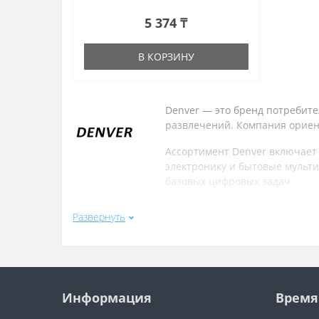
5 374 ₸
В КОРЗИНУ
Denver — это бренд потребите
развлечений. Компания ориен
Ассортимент Denver включает
электронику и бытовые мульт
базовых цифровых задач.
Устройства Denver отличаютс
Развернуть
пользователей, которым нужн
Бренд делает акцент на досту
мобильного применения.
Информация
Время