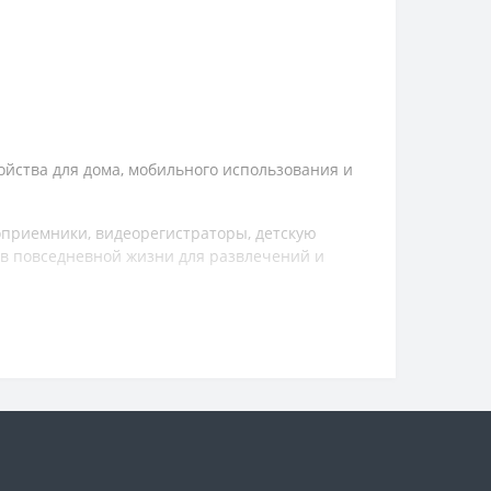
ойства для дома, мобильного использования и
оприемники, видеорегистраторы, детскую
 в повседневной жизни для развлечений и
ой стоимостью. Многие модели рассчитаны на
широкий спектр электроники для дома и