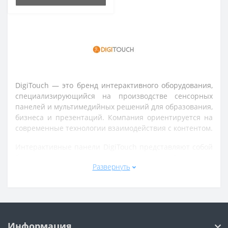
DigiTouch — это бренд интерактивного оборудования,
специализирующийся на производстве сенсорных
панелей и мультимедийных решений для образования,
бизнеса и презентаций. Компания ориентируется на
современные технологии взаимодействия с контентом.
Интерактивные панели DigiTouch представляют собой
большие сенсорные дисплеи, которые объединяют
Развернуть
функции монитора, компьютера и интерактивной
доски. Они используются в школах, конференц-залах,
офисах и учебных центрах для обучения, презентаций
и совместной работы.
Ассортимент включает панели с поддержкой multi-
Информация