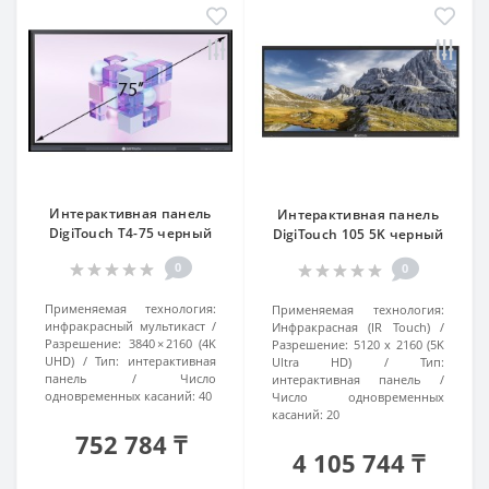
Интерактивная панель
Интерактивная панель
DigiTouch T4-75 черный
DigiTouch 105 5K черный
0
0
Применяемая технология:
Применяемая технология:
инфракрасный мультикаст
Инфракрасная (IR Touch)
Разрешение:
3840 × 2160 (4K
Разрешение:
5120 x 2160 (5K
UHD)
Тип:
интерактивная
Ultra HD)
Тип:
панель
Число
интерактивная панель
одновременных касаний:
40
Число одновременных
касаний:
20
752 784 ₸
4 105 744 ₸