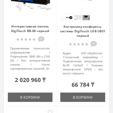
Интерактивная панель
Контроллер конференц-
DigiTouch BB-86 черный
системы DigiTouch USB UB01
черный
0
0
Применяемая технология:
инфракрасная
Аудио DSP‑обработка:
Разрешение:
3840 (W) x 2160
7‑полосный эквалайзер
(D)
Тип:
интерактивная
Подключение микрофонов:
панель
Число
RJ‑45 Cat5e/6
Режимы
одновременных касаний:
20
микрофонов:
OPEN – все
могут говорить
2 020 960 ₸
66 784 ₸
В КОРЗИНУ
В КОРЗИНУ