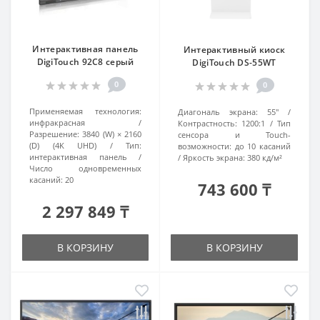
Интерактивная панель
Интерактивный киоск
DigiTouch 92С8 серый
DigiTouch DS-55WT
0
0
Применяемая технология:
Диагональ экрана:
55″
инфракрасная
Контрастность:
1200:1
Тип
Разрешение:
3840 (W) × 2160
сенсора и Touch-
(D) (4K UHD)
Тип:
возможности:
до 10 касаний
интерактивная панель
Яркость экрана:
380 кд/м²
Число одновременных
касаний:
20
743 600 ₸
2 297 849 ₸
В КОРЗИНУ
В КОРЗИНУ