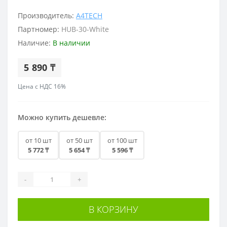
Производитель:
A4TECH
Партномер:
HUB-30-White
Наличие:
В наличии
5 890 ₸
Цена с НДС 16%
Можно купить дешевле:
от 10 шт
от 50 шт
от 100 шт
5 772 ₸
5 654 ₸
5 596 ₸
-
+
В КОРЗИНУ