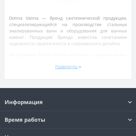
Donna Vanna — бренд сантехнической продукции,
специализирующийся на производстве стальных
эмалированных ванн и оборудования для ванных
комнат. Продукция бренда известна сочетанием
надежности, практичности и современного дизайна.
Ассортимент Donna Vanna включает стальные ванны
различных размеров и форм, а также комплектующие
Развернуть
и аксессуары для установки и эксплуатации
сантехнического оборудования. Изделия бренда
используются в квартирах, частных домах, гостиницах
и других жилых объектах.
Ванны Donna Vanna изготавливаются из качественной
Информация
стали с прочным эмалевым покрытием, устойчивым к
механическим воздействиям, влаге и бытовой химии.
Продукция отличается долговечностью, простотой
Время работы
ухода и комфортом в использовании.
Бренд делает акцент на качестве материалов,