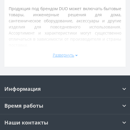
Продукция под брендом DUO может включать бытовые
товары, инженерные решения для дома,
сантехническое оборудование, аксессуары и другие
изделия для повседневного использования.
Ассортимент и характеристики могут существенно
отличаться в зависимости от производителя и страны
поставки.
Развернуть
Товары DUO обычно ориентированы на базовые
потребности пользователей: комфорт, простоту
эксплуатации и доступную стоимость. Такие решения
применяются в жилых и коммерческих помещениях
для повседневных задач.
Информация
Время работы
Наши контакты