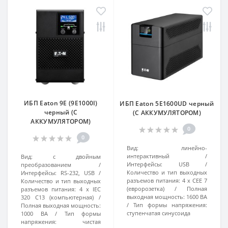
ИБП Eaton 9E (9E1000I)
ИБП Eaton 5E1600UD черный
черный (С
(С АККУМУЛЯТОРОМ)
АККУМУЛЯТОРОМ)
0
0
Вид:
линейно-
интерактивный
Вид:
с двойным
Интерфейсы:
USB
преобразованием
Количество и тип выходных
Интерфейсы:
RS-232, USB
разъемов питания:
4 х CEE 7
Количество и тип выходных
(евророзетка)
Полная
разъемов питания:
4 x IEC
выходная мощность:
1600 ВА
320 C13 (компьютерная)
Тип формы напряжения:
Полная выходная мощность:
ступенчатая синусоида
1000 ВА
Тип формы
напряжения:
чистая