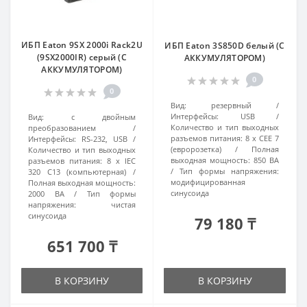
ИБП Eaton 9SX 2000i Rack2U
ИБП Eaton 3S850D белый (С
(9SX2000IR) серый (С
АККУМУЛЯТОРОМ)
АККУМУЛЯТОРОМ)
0
0
Вид:
резервный
Интерфейсы:
USB
Вид:
с двойным
Количество и тип выходных
преобразованием
разъемов питания:
8 х CEE 7
Интерфейсы:
RS-232, USB
(евророзетка)
Полная
Количество и тип выходных
выходная мощность:
850 ВА
разъемов питания:
8 х IEC
Тип формы напряжения:
320 C13 (компьютерная)
модифицированная
Полная выходная мощность:
синусоида
2000 ВА
Тип формы
напряжения:
чистая
синусоида
79 180 ₸
651 700 ₸
В КОРЗИНУ
В КОРЗИНУ