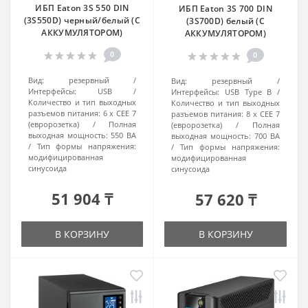
ИБП Eaton 3S 550 DIN
ИБП Eaton 3S 700 DIN
(3S550D) черный/белый (С
(3S700D) белый (С
АККУМУЛЯТОРОМ)
АККУМУЛЯТОРОМ)
0
0
Вид:
резервный
Вид:
резервный
Интерфейсы:
USB
Интерфейсы:
USB Type B
Количество и тип выходных
Количество и тип выходных
разъемов питания:
6 х CEE 7
разъемов питания:
8 х CEE 7
(евророзетка)
Полная
(евророзетка)
Полная
выходная мощность:
550 ВА
выходная мощность:
700 ВА
Тип формы напряжения:
Тип формы напряжения:
модифицированная
модифицированная
синусоида
синусоида
51 904 ₸
57 620 ₸
В КОРЗИНУ
В КОРЗИНУ