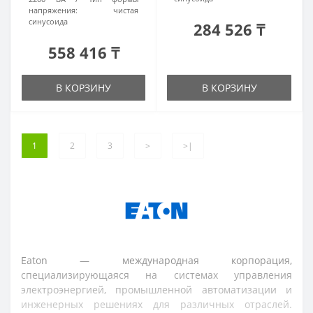
напряжения:
чистая
синусоида
284 526 ₸
558 416 ₸
В КОРЗИНУ
В КОРЗИНУ
1
2
3
>
>|
Eaton — международная корпорация,
специализирующаяся на системах управления
электроэнергией, промышленной автоматизации и
инженерных решениях для различных отраслей.