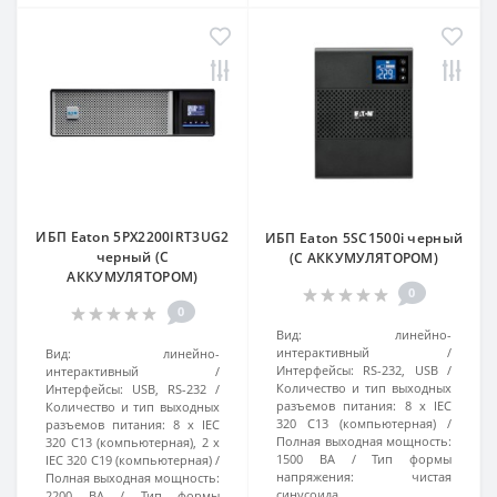
ИБП Eaton 5PX2200IRT3UG2
ИБП Eaton 5SC1500i черный
черный (С
(С АККУМУЛЯТОРОМ)
АККУМУЛЯТОРОМ)
0
0
Вид:
линейно-
интерактивный
Вид:
линейно-
Интерфейсы:
RS-232, USB
интерактивный
Количество и тип выходных
Интерфейсы:
USB, RS-232
разъемов питания:
8 х IEC
Количество и тип выходных
320 C13 (компьютерная)
разъемов питания:
8 х IEC
Полная выходная мощность:
320 C13 (компьютерная), 2 х
1500 ВА
Тип формы
IEC 320 C19 (компьютерная)
напряжения:
чистая
Полная выходная мощность:
синусоида
2200 ВА
Тип формы