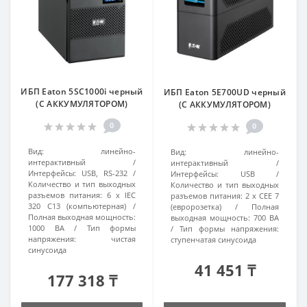
ИБП Eaton 5SC1000i черный
ИБП Eaton 5E700UD черный
(С АККУМУЛЯТОРОМ)
(С АККУМУЛЯТОРОМ)
0
0
Вид:
линейно-
Вид:
линейно-
интерактивный
интерактивный
Интерфейсы:
USB, RS-232
Интерфейсы:
USB
Количество и тип выходных
Количество и тип выходных
разъемов питания:
6 х IEC
разъемов питания:
2 х CEE 7
320 C13 (компьютерная)
(евророзетка)
Полная
Полная выходная мощность:
выходная мощность:
700 ВА
1000 ВА
Тип формы
Тип формы напряжения:
напряжения:
чистая
ступенчатая синусоида
синусоида
41 451 ₸
177 318 ₸