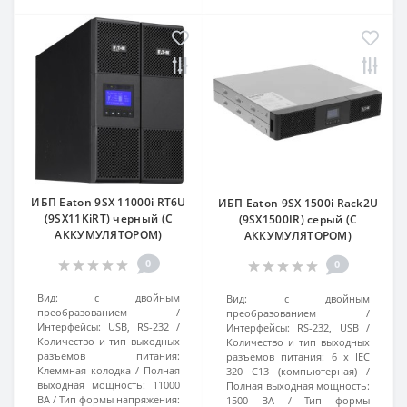
ИБП Eaton 9SX 11000i RT6U
ИБП Eaton 9SX 1500i Rack2U
(9SX11KiRT) черный (С
(9SX1500IR) серый (С
АККУМУЛЯТОРОМ)
АККУМУЛЯТОРОМ)
0
0
Вид:
с двойным
Вид:
с двойным
преобразованием
преобразованием
Интерфейсы:
USB, RS-232
Интерфейсы:
RS-232, USB
Количество и тип выходных
Количество и тип выходных
разъемов питания:
разъемов питания:
6 x IEC
Клеммная колодка
Полная
320 C13 (компьютерная)
выходная мощность:
11000
Полная выходная мощность:
ВА
Тип формы напряжения:
1500 ВА
Тип формы