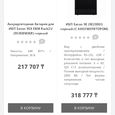
Аккумуляторная батарея для
ИБП Eaton 9E (9E2000I)
ИБП Eaton 9SX EBM Rack2U
черный (С АККУМУЛЯТОРОМ)
(9SXEBM36R) черный
0
0
Вид:
с двойным
преобразованием
Емкость:
648 Вт*ч
Интерфейсы:
RS-232, USB
Напряжение:
36 В
Количество и тип выходных
разъемов питания:
6 x IEC
217 707 ₸
320 C13 (компьютерная)
Полная выходная мощность:
2000 ВА
Тип формы
напряжения:
чистая
синусоида
318 777 ₸
В КОРЗИНУ
В КОРЗИНУ