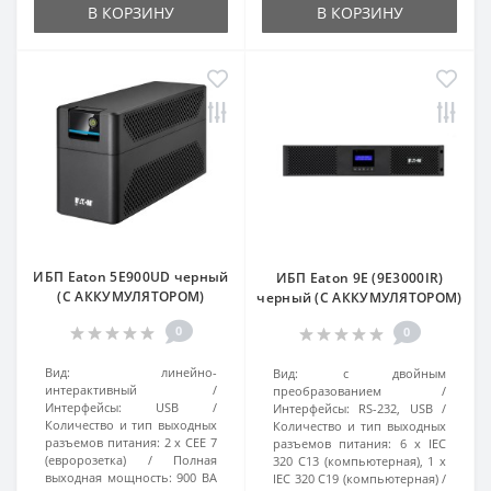
В КОРЗИНУ
В КОРЗИНУ
ИБП Eaton 5E900UD черный
ИБП Eaton 9E (9E3000IR)
(С АККУМУЛЯТОРОМ)
черный (С АККУМУЛЯТОРОМ)
0
0
Вид:
линейно-
Вид:
с двойным
интерактивный
преобразованием
Интерфейсы:
USB
Интерфейсы:
RS-232, USB
Количество и тип выходных
Количество и тип выходных
разъемов питания:
2 х CEE 7
разъемов питания:
6 х IEC
(евророзетка)
Полная
320 C13 (компьютерная), 1 х
выходная мощность:
900 ВА
IEC 320 C19 (компьютерная)