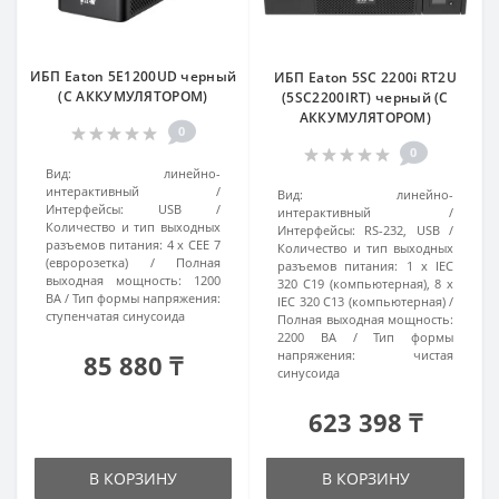
ИБП Eaton 5E1200UD черный
ИБП Eaton 5SC 2200i RT2U
(С АККУМУЛЯТОРОМ)
(5SC2200IRT) черный (С
АККУМУЛЯТОРОМ)
0
0
Вид:
линейно-
интерактивный
Вид:
линейно-
Интерфейсы:
USB
интерактивный
Количество и тип выходных
Интерфейсы:
RS-232, USB
разъемов питания:
4 х CEE 7
Количество и тип выходных
(евророзетка)
Полная
разъемов питания:
1 х IEC
выходная мощность:
1200
320 C19 (компьютерная), 8 х
ВА
Тип формы напряжения:
IEC 320 C13 (компьютерная)
cтупенчатая синусоида
Полная выходная мощность:
2200 ВА
Тип формы
напряжения:
чистая
85 880 ₸
синусоида
623 398 ₸
В КОРЗИНУ
В КОРЗИНУ