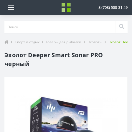
8 (708) 500-31-49
Спорт и отдых
Товары для рыбалки
Эхолоты
Эхолот Deepe
Эхолот Deeper Smart Sonar PRO
черный