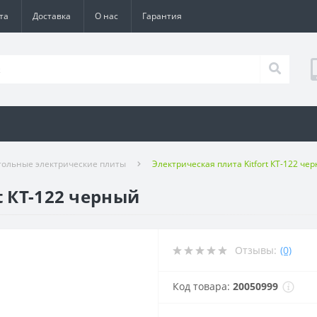
та
Доставка
О нас
Гарантия
тольные электрические плиты
Электрическая плита Kitfort КТ-122 че
t КТ-122 черный
Отзывы:
(0)
Код товара:
20050999