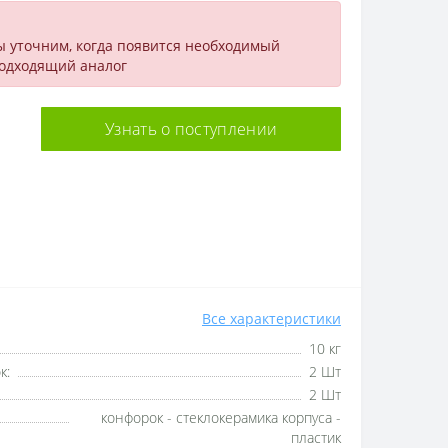
ы уточним, когда появится необходимый
подходящий аналог
Узнать о поступлении
Все характеристики
10 кг
к:
2 Шт
2 Шт
конфорок - стеклокерамика корпуса -
пластик