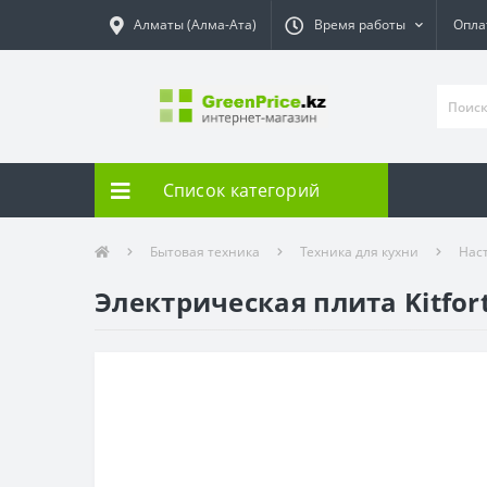
Алматы (Алма-Ата)
Время работы
Опла
Список категорий
Бытовая техника
Техника для кухни
Нас
Электрическая плита Kitfor